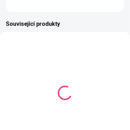
ZEPTAT SE
HLÍDAT
Související produkty
SKLADEM
SKLADEM
(4 PÁR)
(1 PÁR)
Vyšívané oči oválné 3
Vyšívané oči tvarované
cm modrá
2,5 cm zelené #1
32 Kč
32 Kč
Do košíku
Do košíku