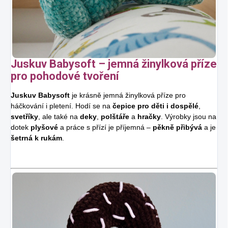
Juskuv Babysoft – jemná žinylková příze
pro pohodové tvoření
Juskuv Babysoft
je krásně jemná žinylková příze pro
háčkování i pletení. Hodí se na
čepice pro děti i dospělé
,
svetříky
, ale také na
deky
,
polštáře
a
hračky
. Výrobky jsou na
dotek
plyšové
a práce s přízí je příjemná –
pěkně přibývá
a je
šetrná k rukám
.