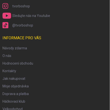
tvorboshop
Sledujte nás na Youtube
@tvorboshop
scount
INFORMACE PRO VÁS
Návody zdarma
O nás
Hodnocení obchodu
Kontakty
Jak nakupovat
Moje objednávka
Doprava a platba
Háčkovací klub
Velkoobchod