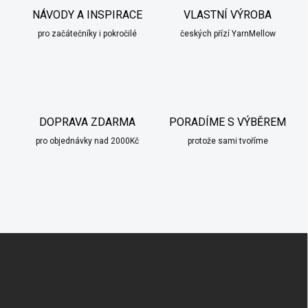
NÁVODY A INSPIRACE
VLASTNÍ VÝROBA
pro začátečníky i pokročilé
českých přízí YarnMellow
DOPRAVA ZDARMA
PORADÍME S VÝBĚREM
pro objednávky nad 2000Kč
protože sami tvoříme
Z
á
p
a
t