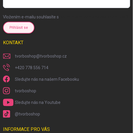
Vložením e-mailu souhlasíte s
podmínkami ochrany osobních údajů
Přihlásit se
KONTAKT
tvorboshop
@
tvorboshop.cz
+420 778 556 714
Sledujte nás na našem Facebooku
tvorboshop
Sledujte nás na Youtube
@tvorboshop
INFORMACE PRO VÁS