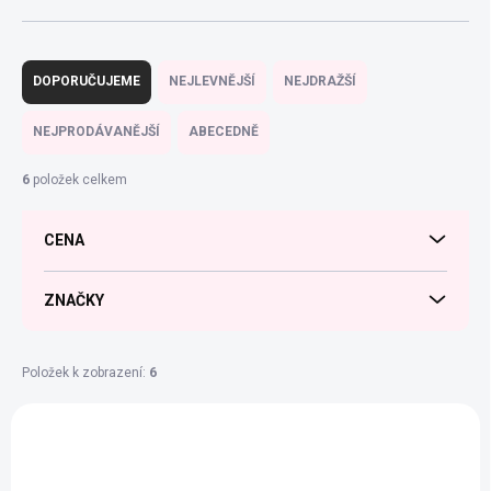
Ř
a
DOPORUČUJEME
NEJLEVNĚJŠÍ
NEJDRAŽŠÍ
z
e
NEJPRODÁVANĚJŠÍ
ABECEDNĚ
n
í
6
položek celkem
p
r
CENA
o
d
u
ZNAČKY
k
t
ů
Položek k zobrazení:
6
V
ý
AKCE
p
VÝPRODEJ
i