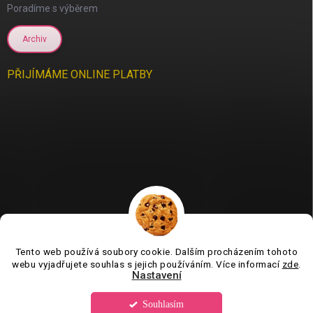
Poradíme s výběrem
Archiv
PŘIJÍMÁME ONLINE PLATBY
Tento web používá soubory cookie. Dalším procházením tohoto
Jsme tu pro vás už 11 let❤️
webu vyjadřujete souhlas s jejich používáním. Více informací
zde
.
Nastavení
Souhlasím
Copyright 2026
Tvorboshop.cz
. Všechna práva vyhrazena.
Upravit