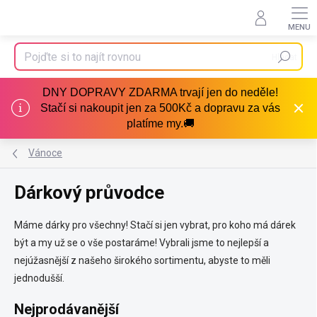
Přejít
na
obsah
Hledat
DNY DOPRAVY ZDARMA trvají jen do neděle!
Stačí si nakoupit jen za 500Kč a dopravu za vás
platíme my.🚚
Vánoce
Dárkový průvodce
Máme dárky pro všechny! Stačí si jen vybrat, pro koho má dárek
být a my už se o vše postaráme! Vybrali jsme to nejlepší a
nejúžasnější z našeho širokého sortimentu, abyste to měli
jednodušší.
Nejprodávanější