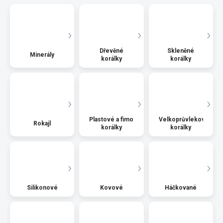
Dřevěné
Skleněné
Minerály
korálky
korálky
Plastové a fimo
Velkoprůvlekové
Rokajl
korálky
korálky
Silikonové
Kovové
Háčkované