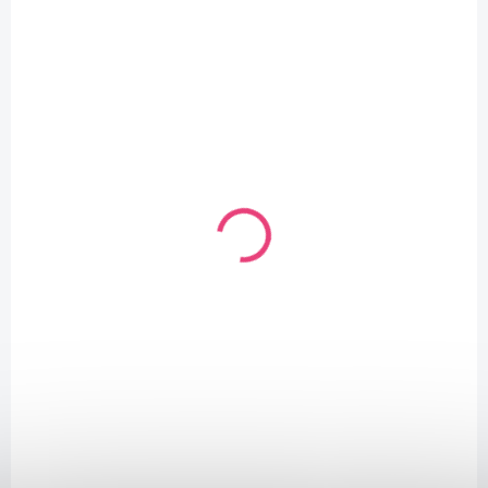
SKLADEM
(29 KS)
Dřevěné korálky 8mm palisandr
30 Kč
/ ks
Detail
AKCE
VÝPRODEJ