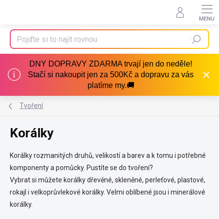
Přejít
na
obsah
Hledat
DNY DOPRAVY ZDARMA trvají jen do neděle!
Stačí si nakoupit jen za 500Kč a dopravu za vás
platíme my.🚚
Tvoření
Korálky
Korálky rozmanitých druhů, velikostí a barev a k tomu i potřebné
komponenty a pomůcky. Pustíte se do tvoření?
Vybrat si můžete korálky dřevěné, skleněné, perleťové, plastové,
rokajl i velkoprůvlekové korálky. Velmi oblíbené jsou i minerálové
korálky.