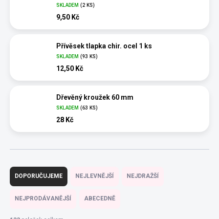
SKLADEM
(2 KS)
9,50 Kč
Přívěsek tlapka chir. ocel 1 ks
SKLADEM
(93 KS)
12,50 Kč
Dřevěný kroužek 60 mm
SKLADEM
(63 KS)
28 Kč
Ř
a
DOPORUČUJEME
NEJLEVNĚJŠÍ
NEJDRAŽŠÍ
z
e
NEJPRODÁVANĚJŠÍ
ABECEDNĚ
n
í