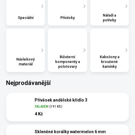
Nářadí a
Speciální
Přívěsky
potřeby
Bižuterní
Kabošony a
Návlekový
komponenty a
broušené
materiál
polotovary
kamínky
Nejprodávanější
Přívěsek andělské křídlo 3
SKLADEM
(191 KS)
4 Kč
Skleněné korálky watermelon 6 mm