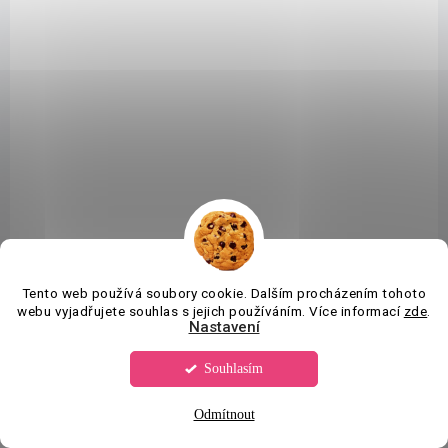
SKLADEM
(40 KS)
Dřevěné korálky nelakované rýhované Ø18 mm
14,50 Kč
/ ks
Detail
Tento web používá soubory cookie. Dalším procházením tohoto
webu vyjadřujete souhlas s jejich používáním. Více informací
zde
.
Nastavení
Souhlasím
Odmítnout