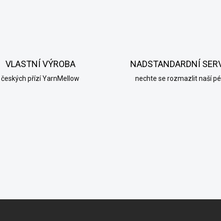
v
l
á
d
a
c
í
VLASTNÍ VÝROBA
NADSTANDARDNÍ SER
p
r
českých přízí YarnMellow
nechte se rozmazlit naší pé
v
k
y
v
ý
p
i
s
u