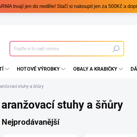
trvají jen do neděle! Stačí si nakoupit jen za 500Kč a dopr
Hledat
TÍ
HOTOVÉ VÝROBKY
OBALY A KRABIČKY
DÁ
anžovací stuhy a šňůry
aranžovací stuhy a šňůry
Nejprodávanější