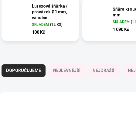
Lurexová šňůrka /
Šňůra krou
provázek Ø1 mm,
mm
vánoční
SKLADEM
(1
SKLADEM
(12 KS)
1 090 Kč
100 Kč
Ř
a
DOPORUČUJEME
NEJLEVNĚJŠÍ
NEJDRAŽŠÍ
NEJ
z
e
n
í
V
p
ý
AKCE
r
p
VÝPRODEJ
o
i
d
s
u
p
k
r