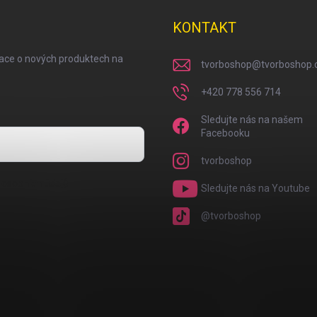
KONTAKT
mace o nových produktech na
tvorboshop
@
tvorboshop.
+420 778 556 714
Sledujte nás na našem
Facebooku
tvorboshop
osobních údajů
Sledujte nás na Youtube
@tvorboshop