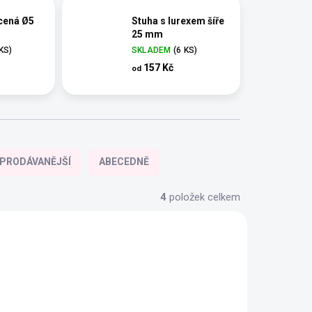
cená Ø5
Stuha s lurexem šíře
25 mm
 KS)
SKLADEM
(6 KS)
157 Kč
od
PRODÁVANĚJŠÍ
ABECEDNĚ
4
položek celkem
AKCE
VÝPRODEJ