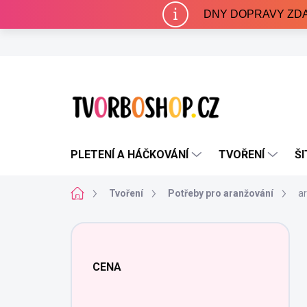
Přejít
DNY DOPRAVY ZDARMA 
na
obsah
PLETENÍ A HÁČKOVÁNÍ
TVOŘENÍ
ŠI
Domů
Tvoření
Potřeby pro aranžování
ar
P
o
s
CENA
t
r
a