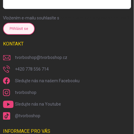
Vložením e-mailu souhlasíte s
podmínkami ochrany osobních údajů
Přihlásit se
KONTAKT
tvorboshop
@
tvorboshop.cz
+420 778 556 714
Sledujte nás na našem Facebooku
tvorboshop
Sledujte nás na Youtube
@tvorboshop
INFORMACE PRO VÁS