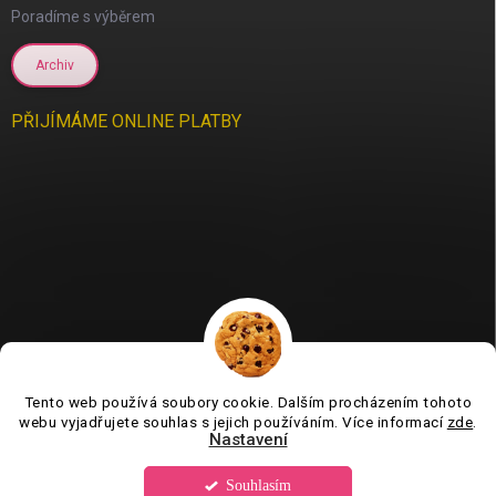
Poradíme s výběrem
Archiv
PŘIJÍMÁME ONLINE PLATBY
Tento web používá soubory cookie. Dalším procházením tohoto
Jsme tu pro vás už 11 let❤️
webu vyjadřujete souhlas s jejich používáním. Více informací
zde
.
Nastavení
Souhlasím
Copyright 2026
Tvorboshop.cz
. Všechna práva vyhrazena.
Upravit