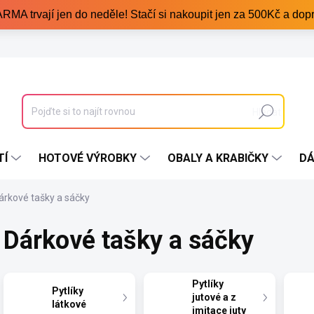
trvají jen do neděle! Stačí si nakoupit jen za 500Kč a dopr
Hledat
TÍ
HOTOVÉ VÝROBKY
OBALY A KRABIČKY
DÁ
árkové tašky a sáčky
Dárkové tašky a sáčky
Pytlíky
Pytlíky
jutové a z
látkové
imitace juty