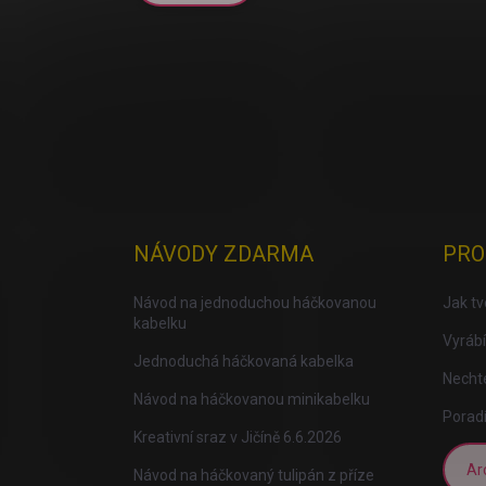
NÁVODY ZDARMA
PRO
iscount
Návod na jednoduchou háčkovanou
Jak t
kabelku
Vyrábí
Jednoduchá háčkovaná kabelka
Nechte
Návod na háčkovanou minikabelku
Porad
Kreativní sraz v Jičíně 6.6.2026
Ar
Návod na háčkovaný tulipán z příze