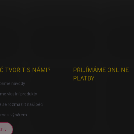
Č TVOŘIT S NÁMI?
PŘIJÍMÁME ONLINE
PLATBY
voříme návody
me vlastní produkty
 se rozmazlit naší péčí
íme s výběrem
chiv