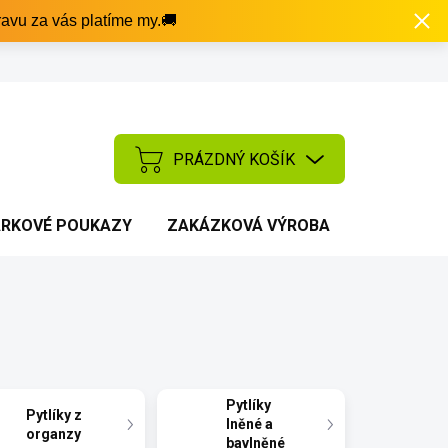
avu za vás platíme my.🚚
PRÁZDNÝ KOŠÍK
NÁKUPNÍ
KOŠÍK
RKOVÉ POUKAZY
ZAKÁZKOVÁ VÝROBA
AKCE
Pytlíky
Pytlíky z
lněné a
organzy
bavlněné