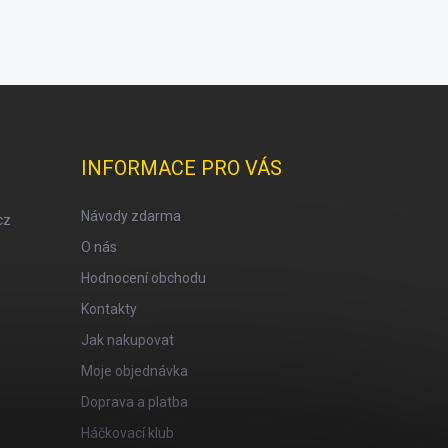
INFORMACE PRO VÁS
Návody zdarma
cz
O nás
Hodnocení obchodu
Kontakty
Jak nakupovat
Moje objednávka
Doprava a platba
Háčkovací klub