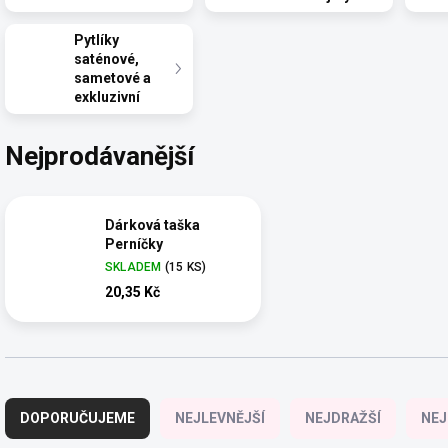
Pytlíky
saténové,
sametové a
exkluzivní
Nejprodávanější
Dárková taška
Perníčky
SKLADEM
(15 KS)
20,35 Kč
Ř
a
DOPORUČUJEME
NEJLEVNĚJŠÍ
NEJDRAŽŠÍ
NEJ
z