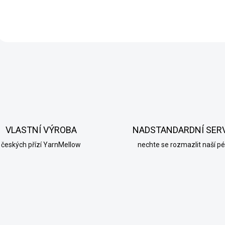
O
v
l
á
d
a
c
í
VLASTNÍ VÝROBA
NADSTANDARDNÍ SER
p
r
českých přízí YarnMellow
nechte se rozmazlit naší pé
v
k
y
v
ý
p
i
s