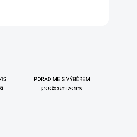
VIS
PORADÍME S VÝBĚREM
čí
protože sami tvoříme