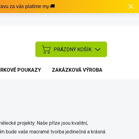
avu za vás platíme my.🚚
PRÁZDNÝ KOŠÍK
NÁKUPNÍ
KOŠÍK
RKOVÉ POUKAZY
ZAKÁZKOVÁ VÝROBA
AKCE
ělecké projekty. Naše příze jsou kvalitní,
ízím bude vaše macramé tvorba jedinečná a krásná.