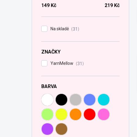
n
149
Kč
219
Kč
n
í
p
Na skladě
31
a
n
e
ZNAČKY
l
YarnMellow
31
BARVA