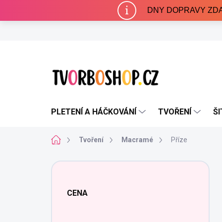
Přejít
DNY DOPRAVY ZDARMA 
na
obsah
PLETENÍ A HÁČKOVÁNÍ
TVOŘENÍ
ŠI
Domů
Tvoření
Macramé
Příze
P
o
s
CENA
t
r
a