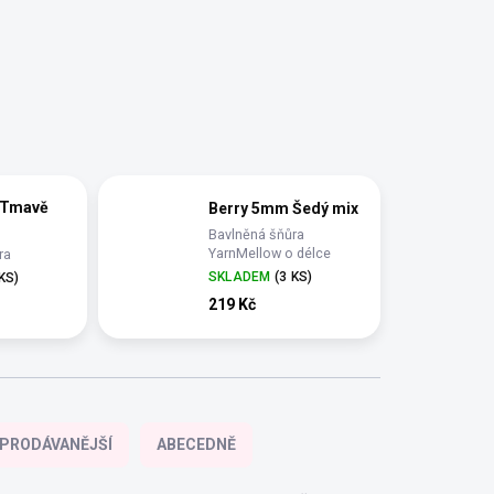
 Tmavě
Berry 5mm Šedý mix
Bavlněná šňůra
YarnMellow o délce
ra
100m
 délce
SKLADEM
(3 KS)
 KS)
219 Kč
PRODÁVANĚJŠÍ
ABECEDNĚ