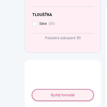
TLOUŠŤKA
Silné
31
Položek k zobrazení:
31
Potřebujete poradit?
Napište nám!
Rychlý formulář