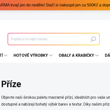
trvají jen do neděle! Stačí si nakoupit jen za 500Kč a dopr
Hledat
TÍ
HOTOVÉ VÝROBKY
OBALY A KRABIČKY
DÁ
Příze
Objevte naši širokou paletu macramé přízí, ideálních pro vaše um
dostupné a nabízejí bohatý výběr barev a textur. Díky našim př