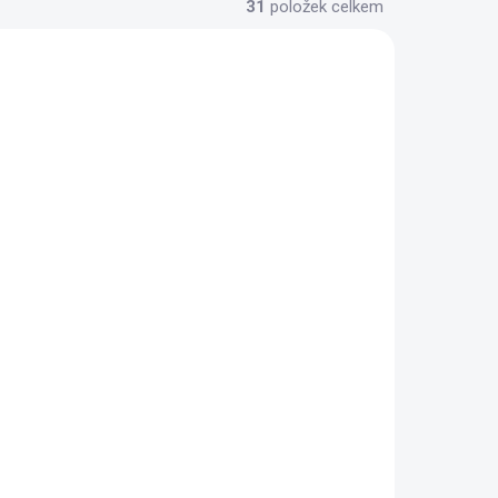
31
položek celkem
KLADEM
SKLADEM
(13 KS)
(6 KS)
á
Angel 5mm Khaki
Rozčesávací příze
délce 100m
YarnMellow o délce 100m
189 Kč
/ ks
Do košíku