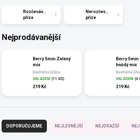
Rozčesávací
Nerozčesávací
příze
příze
Nejprodávanější
Berry 5mm Zelený
Berry 5mm
mix
hnědý mix
Bavlněná šňůra
Bavlněná šňů
YarnMellow o délce
YarnMellow o
SKLADEM
(11 KS)
SKLADEM
(4
100m
100m
219 Kč
219 Kč
Ř
a
DOPORUČUJEME
NEJLEVNĚJŠÍ
NEJDRAŽŠÍ
NEJ
z
e