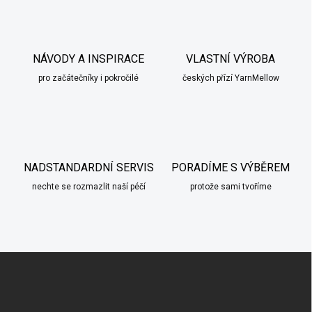
á
d
a
c
í
NÁVODY A INSPIRACE
VLASTNÍ VÝROBA
p
pro začátečníky i pokročilé
českých přízí YarnMellow
r
v
k
y
v
ý
p
NADSTANDARDNÍ SERVIS
PORADÍME S VÝBĚREM
i
nechte se rozmazlit naší péčí
s
protože sami tvoříme
u
Z
á
p
a