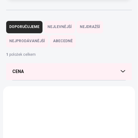
Ř
a
DOPORUČUJEME
NEJLEVNĚJŠÍ
NEJDRAŽŠÍ
z
e
NEJPRODÁVANĚJŠÍ
ABECEDNĚ
n
í
1
položek celkem
p
r
CENA
o
d
u
V
k
ý
t
p
ů
i
s
p
r
o