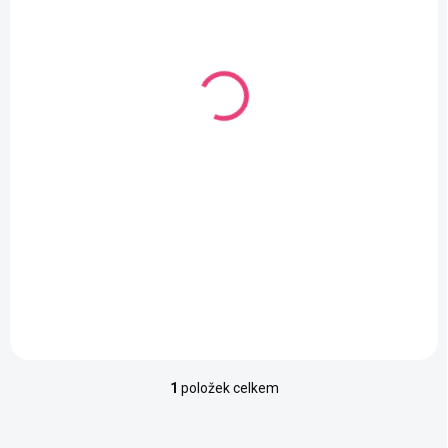
d
u
k
t
ů
SKLADEM
(2 KS)
Vyšívací tkanina Kanava 50x50 cm
99 Kč
/ ks
Detail
1
položek celkem
O
v
l