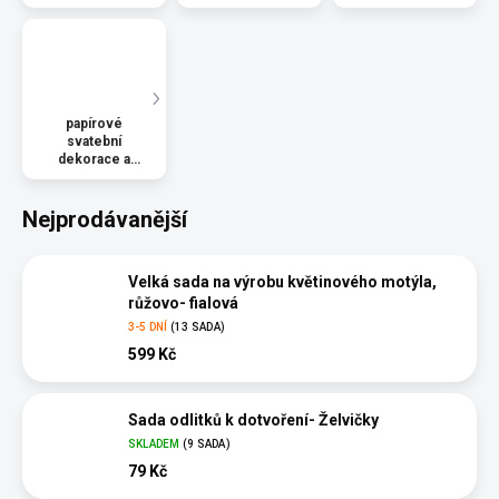
papírové
svatební
dekorace a
jmenovky
Nejprodávanější
Velká sada na výrobu květinového motýla,
růžovo- fialová
3-5 DNÍ
(13 SADA)
599 Kč
Sada odlitků k dotvoření- Želvičky
SKLADEM
(9 SADA)
79 Kč