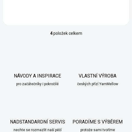
4
položek celkem
O
v
l
á
d
a
c
í
NÁVODY A INSPIRACE
VLASTNÍ VÝROBA
p
pro začátečníky i pokročilé
českých přízí YarnMellow
r
v
k
y
v
ý
p
NADSTANDARDNÍ SERVIS
PORADÍME S VÝBĚREM
i
nechte se rozmazlit naší péčí
s
protože sami tvoříme