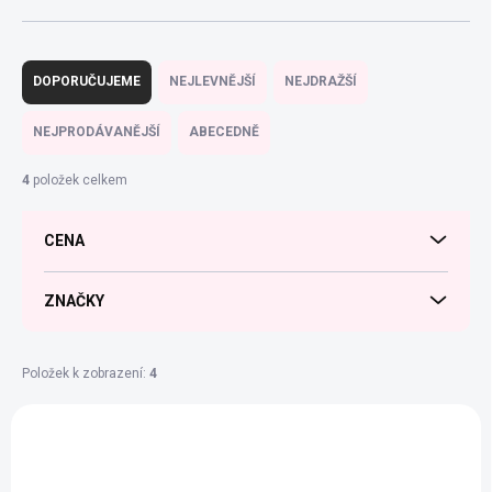
Ř
a
DOPORUČUJEME
NEJLEVNĚJŠÍ
NEJDRAŽŠÍ
z
e
NEJPRODÁVANĚJŠÍ
ABECEDNĚ
n
í
4
položek celkem
p
r
CENA
o
d
u
ZNAČKY
k
t
ů
Položek k zobrazení:
4
V
ý
NAŠE VÝROBA
p
i