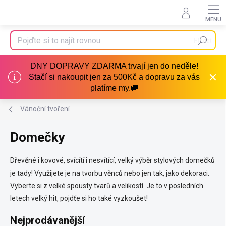
Přejít
na
obsah
Hledat
DNY DOPRAVY ZDARMA trvají jen do neděle!
Stačí si nakoupit jen za 500Kč a dopravu za vás
platíme my.🚚
Vánoční tvoření
Domečky
Dřevěné i kovové, svícítí i nesvítící, velký výběr stylových domečků
je tady! Využijete je na tvorbu věnců nebo jen tak, jako dekoraci.
Vyberte si z velké spousty tvarů a velikostí. Je to v posledních
letech velký hit, pojdťe si ho také vyzkoušet!
Nejprodávanější