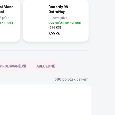
ini Mono
Butterfly 98.
ání
Ostružiny
 příze
Duhová příze
 délce
YarnMellow o délce
O 14 DNŮ
VYROBÍME DO 14 DNŮ
1500m
(656 KS)
699 Kč
PRODÁVANĚJŠÍ
ABECEDNĚ
600
položek celkem