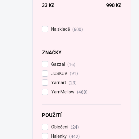
n
33
Kč
990
Kč
n
í
p
Na skladě
600
a
n
e
ZNAČKY
l
Gazzal
16
JUSKUV
91
Yarnart
23
YarnMellow
468
POUŽITÍ
Oblečení
24
Halenky
442