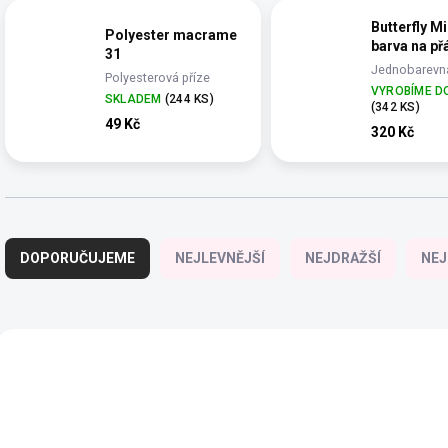
Butterfly M
Polyester macrame
barva na př
31
Jednobarevná
Polyesterová příze
YarnMellow o
VYROBÍME D
Juskuv o délce 145m
SKLADEM
(244 KS)
500m
(342 KS)
49 Kč
320 Kč
Ř
a
DOPORUČUJEME
NEJLEVNĚJŠÍ
NEJDRAŽŠÍ
NEJ
z
e
n
í
V
p
ý
r
p
o
i
d
s