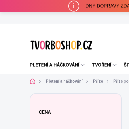
Přejít
DNY DOPRAVY ZDARMA 
na
obsah
PLETENÍ A HÁČKOVÁNÍ
TVOŘENÍ
ŠI
Domů
Pletení a háčkování
Příze
Příze po
P
o
s
CENA
t
r
a