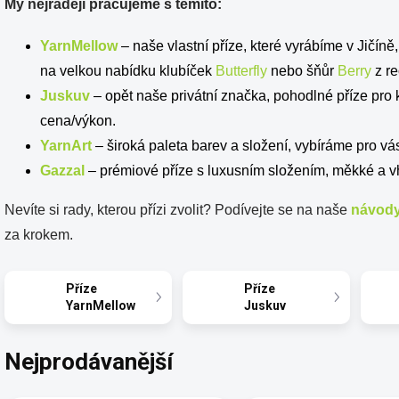
My nejraději pracujeme s těmito:
YarnMellow
– naše vlastní příze, které vyrábíme v Jičíně,
na velkou nabídku klubíček
Butterfly
nebo šňůr
Berry
z re
Juskuv
– opět naše privátní značka, pohodlné příze pr
cena/výkon.
YarnArt
– široká paleta barev a složení, vybíráme pro vá
Gazzal
– prémiové příze s luxusním složením, měkké a vh
Nevíte si rady, kterou přízi zvolit? Podívejte se na naše
návody
za krokem.
Příze
Příze
YarnMellow
Juskuv
Nejprodávanější