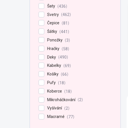
Šaty
436
Svetry
462
Čepice
81
Šátky
441
Ponožky
3
Hračky
58
Deky
490
Kabelky
69
Košíky
66
Pufy
18
Koberce
18
Mikroháčkování
2
Vyšívání
2
Macramé
77