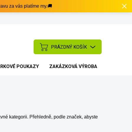
avu za vás platíme my.🚚
PRÁZDNÝ KOŠÍK
NÁKUPNÍ
KOŠÍK
RKOVÉ POUKAZY
ZAKÁZKOVÁ VÝROBA
AKCE
rávné kategorii. Přehledně, podle značek, abyste