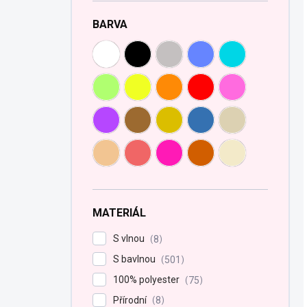
BARVA
MATERIÁL
S vlnou
8
S bavlnou
501
100% polyester
75
Přírodní
8