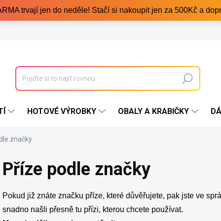
trvají jen do neděle! Stačí si nakoupit jen za 500Kč a dopr
Hledat
TÍ
HOTOVÉ VÝROBKY
OBALY A KRABIČKY
DÁ
dle značky
Příze podle značky
Pokud již znáte značku příze, které důvěřujete, pak jste ve sp
snadno našli přesně tu přízi, kterou chcete používat.