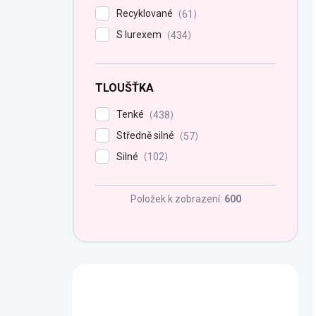
Recyklované
61
S lurexem
434
TLOUŠŤKA
Tenké
438
Středně silné
57
Silné
102
Položek k zobrazení:
600
Potřebujete poradit?