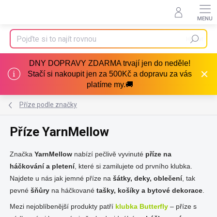
Přejít
na
obsah
Hledat
DNY DOPRAVY ZDARMA trvají jen do neděle!
Stačí si nakoupit jen za 500Kč a dopravu za vás
platíme my.🚚
Příze podle značky
Příze YarnMellow
Značka
YarnMellow
nabízí pečlivě vyvinuté
příze na
háčkování a pletení
, které si zamilujete od prvního klubka.
Najdete u nás jak jemné příze na
šátky, deky, oblečení
, tak
pevné
šňůry
na háčkované
tašky, košíky a bytové dekorace
.
Mezi nejoblíbenější produkty patří
klubka Butterfly
– příze s