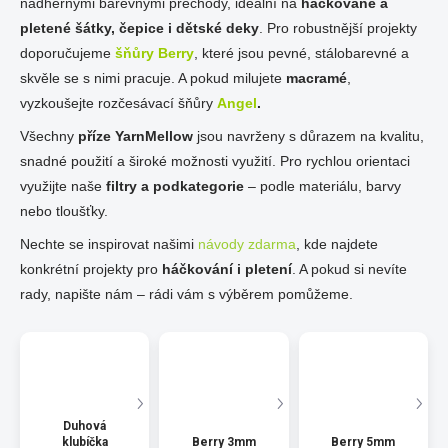
nádhernými barevnými přechody, ideální na
háčkované a
pletené šátky, čepice i dětské deky
. Pro robustnější projekty
doporučujeme
šňůry Berry
, které jsou pevné, stálobarevné a
skvěle se s nimi pracuje. A pokud milujete
macramé
,
vyzkoušejte rozčesávací šňůry
Angel
.
Všechny
příze YarnMellow
jsou navrženy s důrazem na kvalitu,
snadné použití a široké možnosti využití. Pro rychlou orientaci
využijte naše
filtry a podkategorie
– podle materiálu, barvy
nebo tloušťky.
Nechte se inspirovat našimi
návody zdarma
, kde najdete
konkrétní projekty pro
háčkování i pletení
. A pokud si nevíte
rady, napište nám – rádi vám s výběrem pomůžeme.
Duhová
klubíčka
Berry 3mm
Berry 5mm