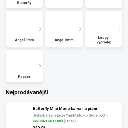
Butterfly
Loopy-
Angel 3mm
Angel 5mm
výprodej
Pepper
Nejprodávanější
Butterfly Mini Mono barva na přání
Jednobarevná příze YarnMellow o délce 500m
VYROBÍME DO 14 DNŮ
(342 KS)
320 Kč