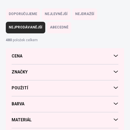
Ř
a
DOPORUČUJEME
NEJLEVNĚJŠÍ
NEJDRAŽŠÍ
z
e
NEJPRODÁVANĚJŠÍ
ABECEDNĚ
n
í
480
položek celkem
p
r
CENA
o
d
u
ZNAČKY
k
t
POUŽITÍ
ů
BARVA
MATERIÁL