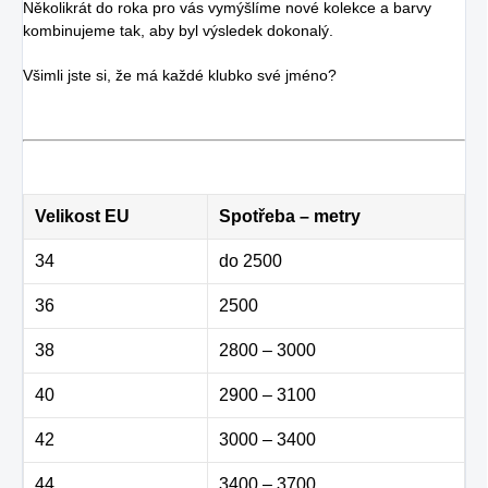
Několikrát do roka pro vás vymýšlíme nové kolekce a barvy
kombinujeme tak, aby byl výsledek dokonalý.
Všimli jste si, že má každé klubko své jméno?
Velikost EU
Spotřeba – metry
34
do 2500
36
2500
38
2800 – 3000
40
2900 – 3100
42
3000 – 3400
44
3400 – 3700