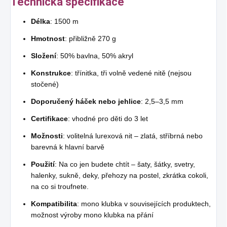
Technická specifikace
Délka
: 1500 m
Hmotnost
: přibližně 270 g
Složení
: 50% bavlna, 50% akryl
Konstrukce
: třínitka, tři volně vedené nitě (nejsou
stočené)
Doporučený háček nebo jehlice
: 2,5–3,5 mm
Certifikace
: vhodné pro děti do 3 let
Možnosti
: volitelná lurexová nit – zlatá, stříbrná nebo
barevná k hlavní barvě
Použití
: Na co jen budete chtít – šaty, šátky, svetry,
halenky, sukně, deky, přehozy na postel, zkrátka cokoli,
na co si troufnete.
Kompatibilita
: mono klubka v souvisejících produktech,
možnost výroby mono klubka na přání