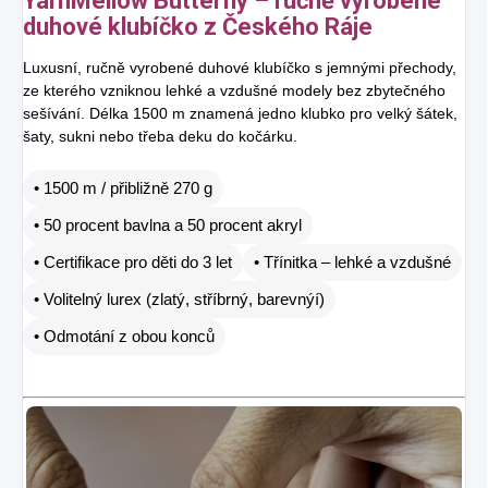
YarnMellow Butterfly – ručně vyrobené
duhové klubíčko z Českého Ráje
Luxusní, ručně vyrobené duhové klubíčko s jemnými přechody,
ze kterého vzniknou lehké a vzdušné modely bez zbytečného
sešívání. Délka 1500 m znamená jedno klubko pro velký šátek,
šaty, sukni nebo třeba deku do kočárku.
• 1500 m / přibližně 270 g
• 50 procent bavlna a 50 procent akryl
• Certifikace pro děti do 3 let
• Třínitka – lehké a vzdušné
• Volitelný lurex (zlatý, stříbrný, barevnýí)
• Odmotání z obou konců