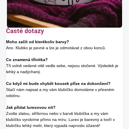
Časté dotazy
Mohu začít od kterékoliv barvy?
Ano. Klubko je pevné a lze je odmotávat z obou konců.
Co znamená třínitka?
Tři volně vedené nitě vedle sebe, nejsou stočené. Výsledek je
lehký a nadýchaný.
Co když mi bude chybět kousek příze na dokončení?
Stačí nám napsat a my vám klubíčko domotáme v přesném
odstínu.
Jak přidat lurexovou nit?
Zvolte zlatou, stříbrnou nebo v barvě klubíčka a my vám
klubíčko vyrobíme přímo na míru. Lurex je barevný a tvoří v
klubíčku lehký melír, který vypadá naprosto úžasně!