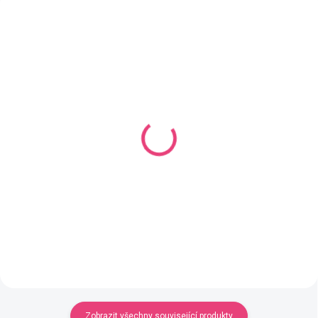
SKLADEM
SKLADEM
(2 SADA)
(2 KS)
Sada pomůcek na
Pravítko na měření
pletení / háčkování
jehlic
45 Kč
25 Kč
Do košíku
Detail
Zobrazit všechny související produkty