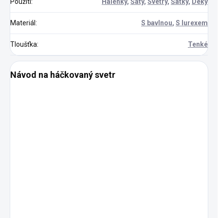
Použití
:
Halenky
,
Šaty
,
Svetry
,
Šátky
,
Deky
Materiál
:
S bavlnou
,
S lurexem
Tloušťka
:
Tenké
Návod na háčkovaný svetr