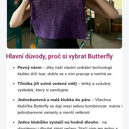
Hlavní důvody, proč si vybrat Butterfly
Pevný návin
– díky naší vlastní unikátní technologii
klubko drží tvar, dobře se s ním pracuje a netrhá se.
Třínitka (tři volně vedené nitě)
– lehký a vzdušný
výsledek, který si zamilujete.
Jednobarevná a malá klubka do páru
– Všechna
klubíčka Butterfly se dají mezi sebou kombinovat- máme i
jednobarevné varianty a menší velikosti.
Jedno klubíčko vystačí na hodně dlouho
- na
dovolenou i dlouhé zimní večery. Stačí vám jen jedno a