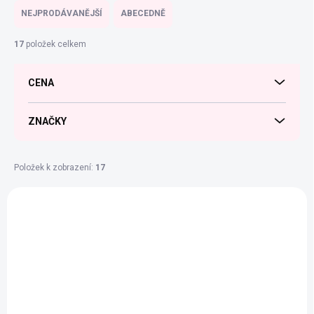
e
NEJPRODÁVANĚJŠÍ
ABECEDNĚ
n
í
17
položek celkem
p
r
CENA
o
d
u
ZNAČKY
k
t
ů
Položek k zobrazení:
17
V
ý
p
i
s
p
r
o