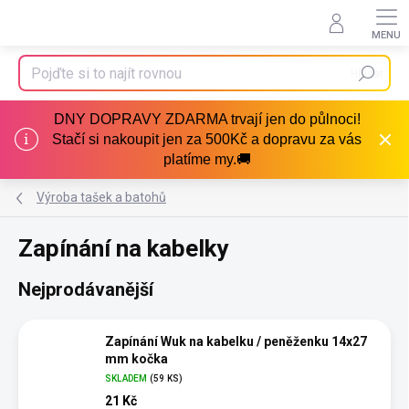
Přejít
na
obsah
Hledat
DNY DOPRAVY ZDARMA trvají jen do půlnoci!
Stačí si nakoupit jen za 500Kč a dopravu za vás
platíme my.🚚
Výroba tašek a batohů
Zapínání na kabelky
Nejprodávanější
Zapínání Wuk na kabelku / peněženku 14x27
mm kočka
SKLADEM
(59 KS)
21 Kč