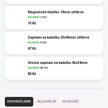
Magnetické tlačítko 18mm stříbrné
SKLADEM
(7 KS)
15 Kč
Zapínání na kabelku 25x96mm stříbrné
SKLADEM
(6 KS)
47 Kč
Otočné zapínání na kabelku 45x34mm
SKLADEM
(80 KS)
83 Kč
Ř
a
DOPORUČUJEME
NEJLEVNĚJŠÍ
NEJDRAŽŠÍ
z