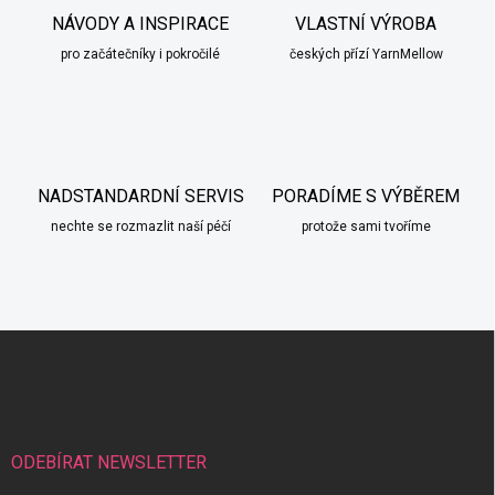
í
NÁVODY A INSPIRACE
VLASTNÍ VÝROBA
p
pro začátečníky i pokročilé
českých přízí YarnMellow
r
v
k
y
v
ý
p
NADSTANDARDNÍ SERVIS
PORADÍME S VÝBĚREM
i
nechte se rozmazlit naší péčí
s
protože sami tvoříme
u
Z
á
p
a
t
í
ODEBÍRAT NEWSLETTER