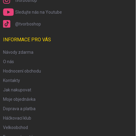
tvorboshop
Sledujte nás na Youtube
@tvorboshop
INFORMACE PRO VÁS
Návody zdarma
O nás
Hodnocení obchodu
Kontakty
Jak nakupovat
Moje objednávka
scount
Doprava a platba
Háčkovací klub
Velkoobchod