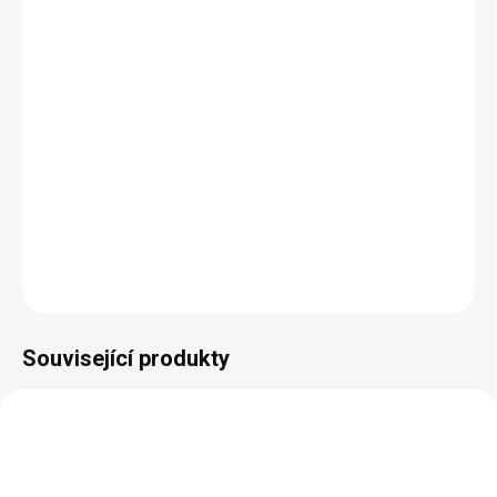
LUREXOVÁ NITKA
?
DORUČÍME DO:
26.8.2026
MOŽNOSTI DORUČENÍ
−
+
Přidat do košíku
DETAILNÍ INFORMACE
ZEPTAT SE
HLÍDAT
Související produkty
NAŠE VÝROBA
NAŠE VÝROBA