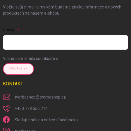
Vložte svůj e-mail a my vám budeme zasílat informace o nových
produktech na našem e-shopu.
E-MAIL
Vložením e-mailu souhlasíte s
podmínkami ochrany osobních údajů
Přihlásit se
KONTAKT
tvorboshop
@
tvorboshop.cz
+420 778 556 714
Sledujte nás na našem Facebooku