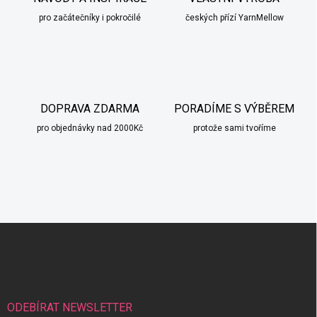
pro začátečníky i pokročilé
českých přízí YarnMellow
DOPRAVA ZDARMA
PORADÍME S VÝBĚREM
pro objednávky nad 2000Kč
protože sami tvoříme
Z
á
p
a
t
í
ODEBÍRAT NEWSLETTER