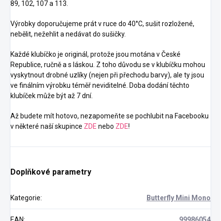
89, 102, 107 a 113.
Výrobky doporučujeme prát v ruce do 40°C, sušit rozložené,
nebělit, nežehlit a nedávat do sušičky.
Každé klubíčko je originál, protože jsou motána v České
Republice, ručně a s láskou. Z toho důvodu se v klubíčku mohou
vyskytnout drobné uzlíky (nejen při přechodu barvy), ale ty jsou
ve finálním výrobku téměř neviditelné. Doba dodání těchto
klubíček může být až 7 dní.
Až budete mít hotovo, nezapomeňte se pochlubit na Facebooku
v některé naší skupince
ZDE
nebo
ZDE
!
Doplňkové parametry
Kategorie
:
Butterfly Mini Mono
EAN
:
99986054