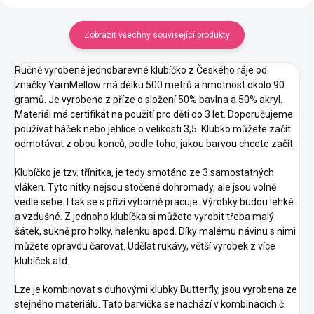
Složení
: 50% bavlna, 50%
Složení
: 50% bavlna, 50%
akryl
akryl
Zobrazit všechny související produkty
Ručně vyrobené jednobarevné klubíčko z Českého ráje od
značky YarnMellow má délku 500 metrů a hmotnost okolo 90
gramů. Je vyrobeno z příze o složení 50% bavlna a 50% akryl.
Materiál má certifikát na použití pro děti do 3 let. Doporučujeme
používat háček nebo jehlice o velikosti 3,5. Klubko můžete začít
odmotávat z obou konců, podle toho, jakou barvou chcete začít.
Klubíčko je tzv. třínitka, je tedy smotáno ze 3 samostatných
vláken. Tyto nitky nejsou stočené dohromady, ale jsou volně
vedle sebe. I tak se s přízí výborně pracuje. Výrobky budou lehké
a vzdušné. Z jednoho klubíčka si můžete vyrobit třeba malý
šátek, sukně pro holky, halenku apod. Díky malému návinu s nimi
můžete opravdu čarovat. Udělat rukávy, větší výrobek z více
klubíček atd.
Lze je kombinovat s duhovými klubky Butterfly, jsou vyrobena ze
stejného materiálu. Tato barvička se nachází v kombinacích č.