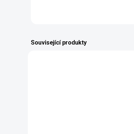
Související produkty
NAŠE VÝROBA
NAŠE 
VYROBÍME DO 14 DNŮ
(1085 KS)
Butterfly Mini Mono
Bu