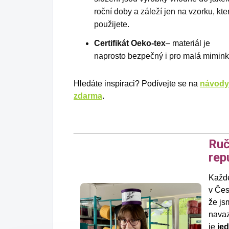
roční doby a záleží jen na vzorku, kte
použijete.
Certifikát Oeko-tex
– materiál je
naprosto bezpečný i pro malá mimink
Hledáte inspiraci? Podívejte se na
návody
zdarma
.
Ruč
rep
Každé
v Čes
že js
navaz
je
je