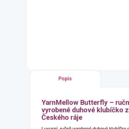
Vínová
bar
Jednobarevná příze
Jed
YarnMellow o délce 500m
Yar
320 Kč
32
Detail
Popis
YarnMellow Butterfly – ruč
vyrobené duhové klubíčko z
Českého ráje
Luxusní, ručně vyrobené duhové klubíčko 