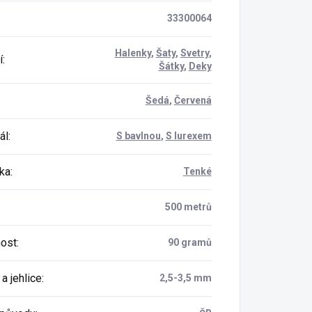
33300064
Halenky
,
Šaty
,
Svetry
,
í
:
Šátky
,
Deky
Šedá
,
Červená
ál
:
S bavlnou
,
S lurexem
ka
:
Tenké
500 metrů
ost
:
90 gramů
a jehlice
:
2,5-3,5 mm