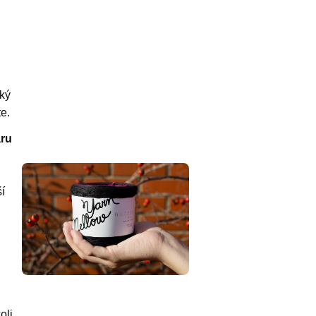
ký
te.
áru
í
oli