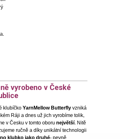
rý
a.
ně vyrobeno v České
ublice
 klubíčko
YarnMellow Butterfly
vzniká
kém Ráji a dnes už jich vyrobíme tolik,
me v Česku v tomto oboru
největší
. Nitě
ujeme ručně a díky unikátní technologii
dno klubko jako druhé
- pevně