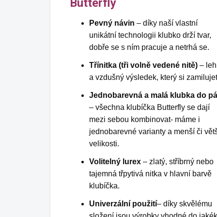
Butterfly
Pevný návin
– díky naší vlastní
unikátní technologii klubko drží tvar,
dobře se s ním pracuje a netrhá se.
Třínitka (tři volně vedené nitě)
– leh
a vzdušný výsledek, který si zamiluje
Jednobarevná a malá klubka do p
– všechna klubíčka Butterfly se dají
mezi sebou kombinovat- máme i
jednobarevné varianty a menší či větš
velikosti.
Volitelný lurex
– zlatý, stříbrný nebo
tajemná třpytivá nitka v hlavní barvě
klubíčka.
Univerzální použití
– díky skvělému
složení jsou výrobky vhodné do jakék