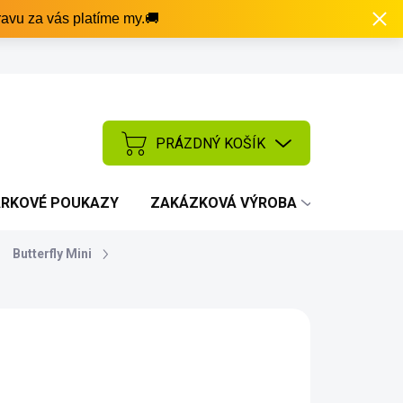
avu za vás platíme my.🚚
PRÁZDNÝ KOŠÍK
NÁKUPNÍ
KOŠÍK
RKOVÉ POUKAZY
ZAKÁZKOVÁ VÝROBA
AKCE
Butterfly Mini