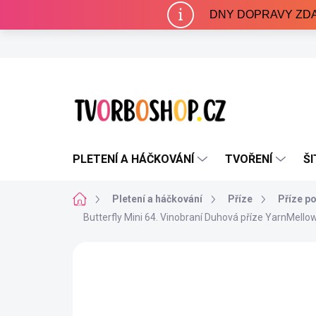
Přejít
DNY DOPRAVY ZDARMA 
na
obsah
PLETENÍ A HÁČKOVÁNÍ
TVOŘENÍ
ŠI
Domů
Pletení a háčkování
Příze
Příze p
Butterfly Mini 64. Vinobraní
Duhová příze YarnMello
Neohodnoceno
Podrobnosti hodnocení
NAŠE VÝROBA