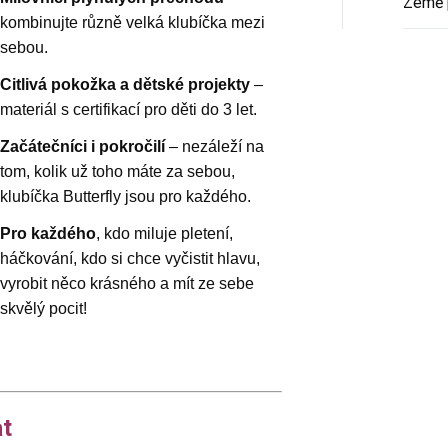
Země 
kombinujte různě velká klubíčka mezi
sebou.
Citlivá pokožka a dětské projekty
–
materiál s certifikací pro děti do 3 let.
Začátečníci i pokročilí
– nezáleží na
tom, kolik už toho máte za sebou,
klubíčka Butterfly jsou pro každého.
Pro každého
, kdo miluje pletení,
háčkování, kdo si chce vyčistit hlavu,
vyrobit něco krásného a mít ze sebe
skvělý pocit!
at