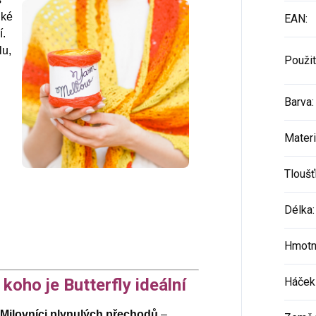
hké
EAN
:
í.
lu,
Použit
Barva
:
Materi
Tloušť
Délka
:
Hmotn
 koho je Butterfly ideální
Háček 
Milovníci plynulých přechodů
–