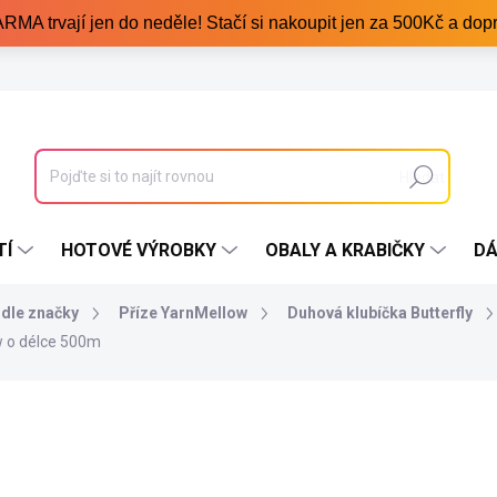
trvají jen do neděle! Stačí si nakoupit jen za 500Kč a dopr
Hledat
TÍ
HOTOVÉ VÝROBKY
OBALY A KRABIČKY
DÁ
odle značky
Příze YarnMellow
Duhová klubíčka Butterfly
w o délce 500m
349 Kč
/ ks