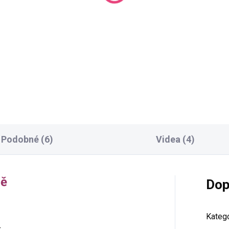
va na přání
46 Kč
nobarevná příze
nMellow o délce 500m
Do košíku
0 Kč
Detail
Podobné (6)
Videa (4)
ně
Dop
Katego
s