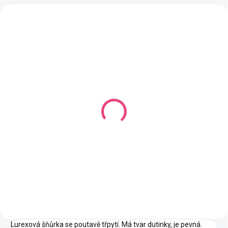
SKLADEM
(1 KS)
Vánoční hvězda plněná
perlami Ø50 mm
77 Kč
Detail
Lurexová šňůrka se poutavě třpytí. Má tvar dutinky, je pevná.