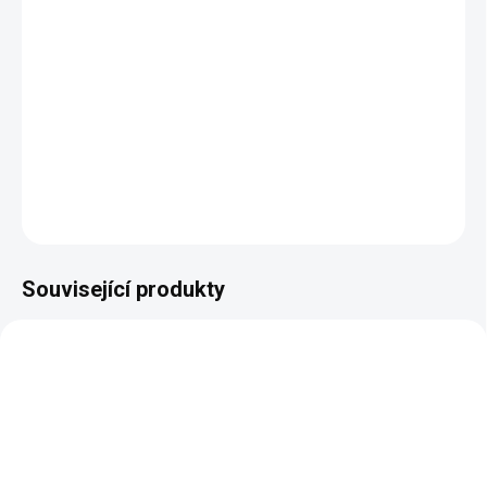
−
+
Přidat do košíku
DETAILNÍ INFORMACE
ZEPTAT SE
HLÍDAT
Související produkty
AKCE
AKCE
VÝPRODEJ
VÝPRODEJ
VÍCE VARIANT
VÍCE VARIANT