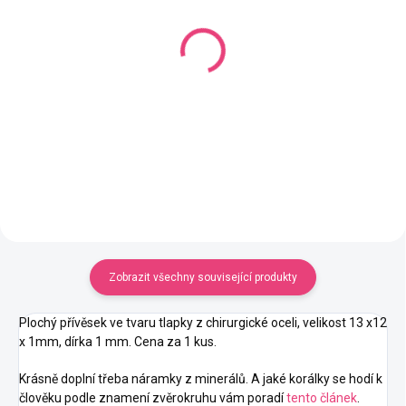
SKLADEM
SKLADEM
(12 KS)
(17 KS)
Růženín frosted 6 mm
Achát černý frosted 6
mm
129 Kč
16,50 Kč
od
Detail
Detail
Zobrazit všechny související produkty
Plochý přívěsek ve tvaru tlapky z chirurgické oceli, velikost 13 x12
x 1mm, dírka 1 mm. Cena za 1 kus.
Krásně doplní třeba náramky z minerálů. A jaké korálky se hodí k
člověku podle znamení zvěrokruhu vám poradí
tento článek
.