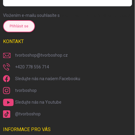
Vložením e-mailu souhlasíte s
podmínkami ochrany osobních údajů
Přihlásit se
KONTAKT
tvorboshop
@
tvorboshop.cz
+420 778 556 714
Sledujte nás na našem Facebooku
tvorboshop
Sledujte nás na Youtube
@tvorboshop
INFORMACE PRO VÁS