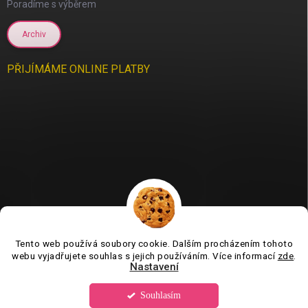
Poradíme s výběrem
Archiv
PŘIJÍMÁME ONLINE PLATBY
Tento web používá soubory cookie. Dalším procházením tohoto
Jsme tu pro vás už 11 let❤️
webu vyjadřujete souhlas s jejich používáním. Více informací
zde
.
Nastavení
Souhlasím
Copyright 2026
Tvorboshop.cz
. Všechna práva vyhrazena.
Upravit