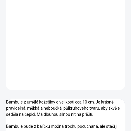
Měrná
cena:
DORUČÍME DO:
12.8.2026
MOŽNOSTI
DORUČENÍ
−
+
Přidat do košíku
DETAILNÍ INFORMACE
ZEPTAT SE
HLÍDAT
Bambule z umělé kožešiny o velikosti cca 10 cm. Je krásně
pravidelná, měkká a heboučká, půlkruhového tvaru, aby skvěle
seděla na čepici. Má dlouhou silnou nit na přišití.
Bambule bude z balíčku možná trochu pocuchaná, ale stačí ji