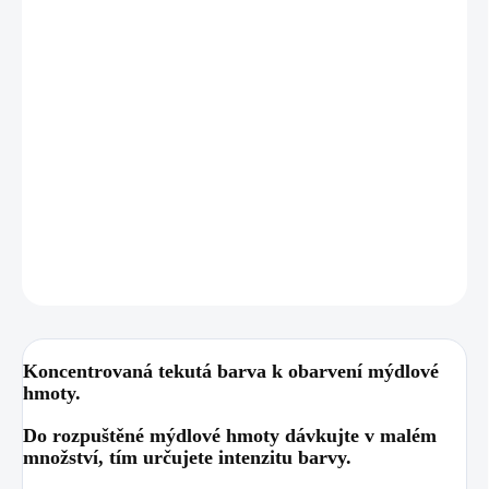
12.8.2026
MOŽNOSTI
DORUČENÍ
−
+
Přidat do košíku
DETAILNÍ INFORMACE
ZEPTAT SE
HLÍDAT
Koncentrovaná tekutá barva k obarvení mýdlové
hmoty.
Do rozpuštěné mýdlové hmoty dávkujte v malém
množství, tím určujete intenzitu barvy.