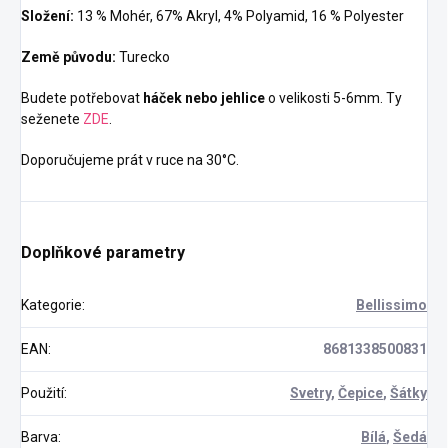
Složení:
13 % Mohér, 67% Akryl, 4% Polyamid, 16 % Polyester
Země původu:
Turecko
Budete potřebovat
háček nebo jehlice
o velikosti 5-6mm. Ty
seženete
ZDE
.
Doporučujeme prát v ruce na 30°C.
Doplňkové parametry
Kategorie
:
Bellissimo
EAN
:
8681338500831
Použití
:
Svetry
,
Čepice
,
Šátky
Barva
:
Bílá
,
Šedá