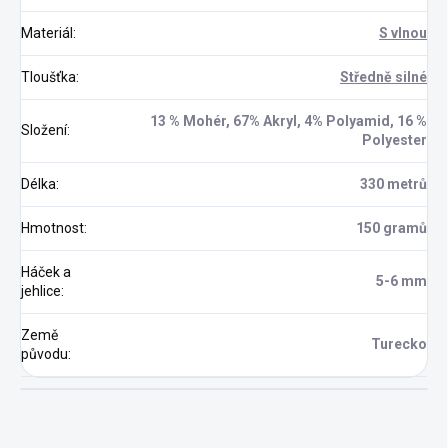
Materiál
:
S vlnou
Tloušťka
:
Středně silné
13 % Mohér, 67% Akryl, 4% Polyamid, 16 %
Složení
:
Polyester
Délka
:
330 metrů
Hmotnost
:
150 gramů
Háček a
5-6 mm
jehlice
:
Země
Turecko
původu
: