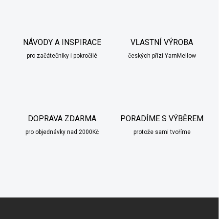
NÁVODY A INSPIRACE
VLASTNÍ VÝROBA
pro začátečníky i pokročilé
českých přízí YarnMellow
DOPRAVA ZDARMA
PORADÍME S VÝBĚREM
pro objednávky nad 2000Kč
protože sami tvoříme
Z
á