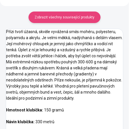
Zobrazit všechny související produkty
Přízi tvoří úžasná, skvěle vyvážená směs mohéru, polyesteru,
polyamidu a akrylu. Je velmi měkká, nadýchaná s delším vlasem.
Její mohérový chloupek je jemný jako chmýříčko a vodící nit
tenká. Úplet z ní je lehounký a vzdušný a rychle přibývá. Je
potřeba zvolit větší jehlice i háček, aby byl úplet co nejvolnější.
Má extrémně nízkou spotřebu pouhých 300-600 g na dámský
svetřík s dlouhým rukávem.
Krásná a velká přadena mají
nádherné a jemné barevné přechody (gradienty) v
neodolatelných odstínech. Příze nekouše, je příjemná k pokožce.
Výrobky jsou teplé a lehké. Vhodná pro pletení pavučinových
svetrů, objemných bund a vest, čepic, šál a mnoho dalšího.
Ideální pro podzimní
a zimní produkty.
Hmotnost klubíčka:
150 gramů
Návin klubíčka:
330 metrů