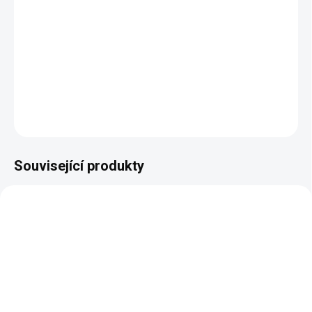
−
+
Přidat do košíku
DETAILNÍ INFORMACE
ZEPTAT SE
HLÍDAT
Související produkty
SKLADEM
SKLADEM