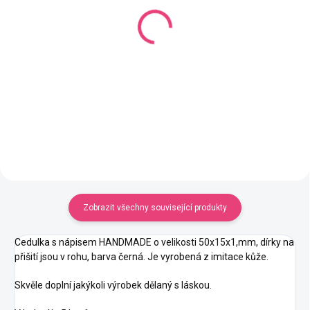
(1 KS)
(19 KS)
Cedulka handmade 2
Cedulka handmade 2
Tmavě hnědá
Bílá
60 Kč
60 Kč
od
od
Detail
Detail
Zobrazit všechny související produkty
Cedulka s nápisem HANDMADE o velikosti 50x15x1,mm, dírky na
přišití jsou v rohu, barva černá. Je vyrobená z imitace kůže.
Skvěle doplní jakýkoli výrobek dělaný s láskou.