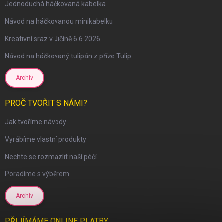
Jednoduchá háčkovaná kabelka
Návod na háčkovanou minikabelku
Kreativní sraz v Jičíně 6.6.2026
Návod na háčkovaný tulipán z příze Tulip
Archiv
PROČ TVOŘIT S NÁMI?
Jak tvoříme návody
scount
Vyrábíme vlastní produkty
Nechte se rozmazlit naší péčí
Poradíme s výběrem
Archiv
PŘIJÍMÁME ONLINE PLATBY