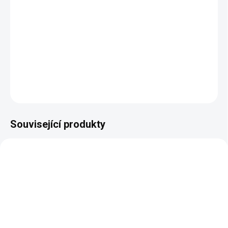
−
+
Přidat do košíku
DETAILNÍ INFORMACE
ZEPTAT SE
HLÍDAT
Související produkty
SKLADEM
SKLADEM