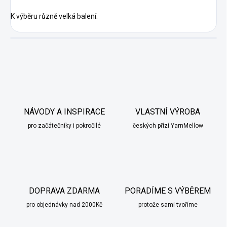
K výběru různě velká balení.
NÁVODY A INSPIRACE
VLASTNÍ VÝROBA
pro začátečníky i pokročilé
českých přízí YarnMellow
DOPRAVA ZDARMA
PORADÍME S VÝBĚREM
pro objednávky nad 2000Kč
protože sami tvoříme