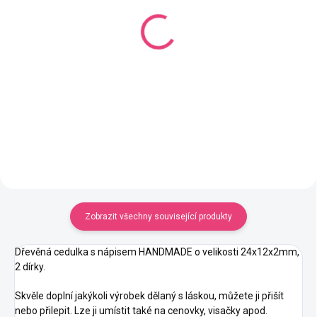
(1 KS)
(19 KS)
Cedulka handmade 2
Cedulka handmade 2
Tmavě hnědá
Bílá
60 Kč
60 Kč
od
od
Detail
Detail
Zobrazit všechny související produkty
Dřevěná cedulka s nápisem HANDMADE o velikosti 24x12x2mm,
2 dírky.
Skvěle doplní jakýkoli výrobek dělaný s láskou, můžete ji přišít
nebo přilepit. Lze ji umístit také na cenovky, visačky apod.