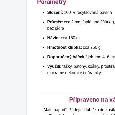
Parametry
Složení:
100 % recyklovaná bavlna
Průměr:
cca 2 mm (splétaná šňůrka),
bez jádra
Návin:
cca 160 m
Hmotnost klubka:
cca 250 g
Doporučený háček / jehlice:
4–6 m
Využití:
tašky, batohy, košíky, prostírá
macramé dekorace i náramky
Připraveno na vá
Máte nápad? Přidejte klubíčko do košíku