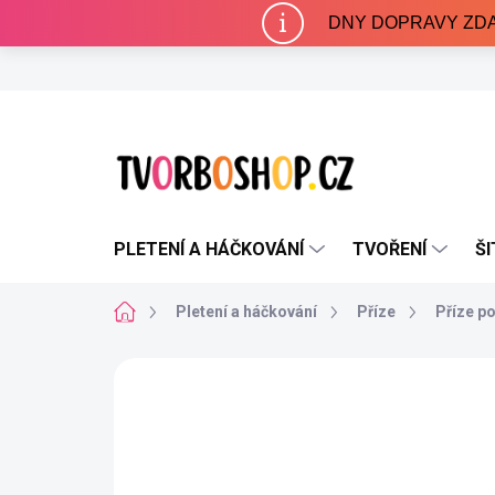
Přejít
DNY DOPRAVY ZDARMA 
na
obsah
PLETENÍ A HÁČKOVÁNÍ
TVOŘENÍ
ŠI
Domů
Pletení a háčkování
Příze
Příze p
Neohodnoceno
Podrobnosti hodnocení