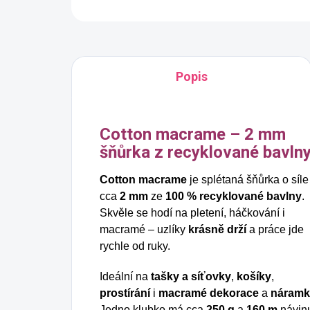
Popis
Cotton macrame – 2 mm
šňůrka z recyklované bavln
Cotton macrame
je splétaná šňůrka o síle
cca
2 mm
ze
100 % recyklované bavlny
.
Skvěle se hodí na pletení, háčkování i
macramé – uzlíky
krásně drží
a práce jde
rychle od ruky.
Ideální na
tašky a síťovky
,
košíky
,
prostírání
i
macramé dekorace
a
náramk
Jedno klubko má cca
250 g
a
160 m
návin