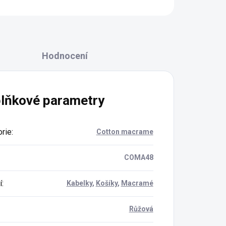
Hodnocení
lňkové parametry
rie
:
Cotton macrame
COMA48
í
:
Kabelky
,
Košíky
,
Macramé
Růžová