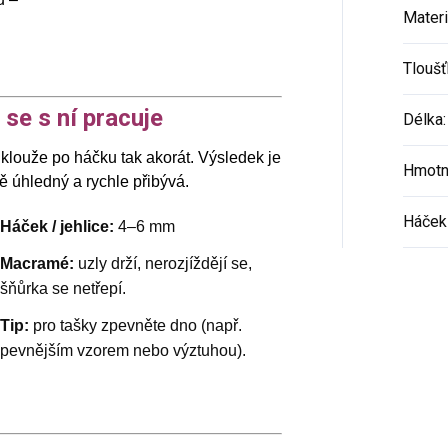
Materi
Tloušť
 se s ní pracuje
Délka
:
 klouže po háčku tak akorát. Výsledek je
Hmotn
ě úhledný a rychle přibývá.
Háček 
Háček / jehlice:
4–6 mm
Macramé:
uzly drží, nerozjíždějí se,
šňůrka se netřepí.
Tip:
pro tašky zpevněte dno (např.
pevnějším vzorem nebo výztuhou).