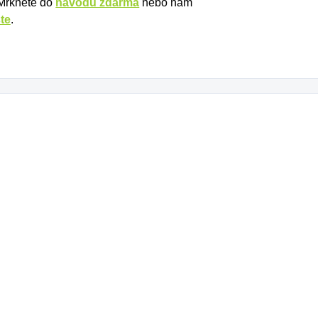
 Mrkněte do
návodů zdarma
nebo nám
te
.