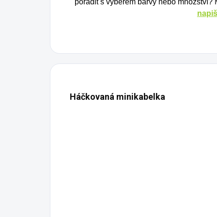
poradit s výběrem barvy nebo množství?
napiš
Háčkovaná minikabelka