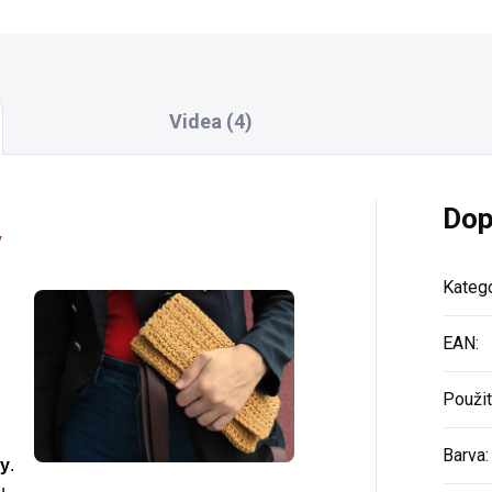
Videa (4)
Dop
y
Katego
EAN
:
Použit
Barva
:
y
.
u –