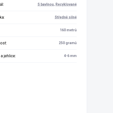
ál
:
S bavlnou
,
Recyklované
ka
:
Středně silné
160 metrů
ost
:
250 gramů
a jehlice
:
4-6 mm