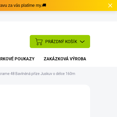
avu za vás platíme my.🚚
PRÁZDNÝ KOŠÍK
NÁKUPNÍ
KOŠÍK
RKOVÉ POUKAZY
ZAKÁZKOVÁ VÝROBA
AKCE
crame 48
Bavlněná příze Juskuv o délce 160m
NOSTI DORUČENÍ