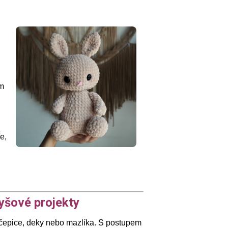
m
e,
yšové projekty
 čepice, deky nebo mazlíka. S postupem