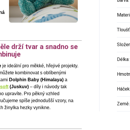
Barva
:
ná
Materi
Tloušť
Složen
ěle drží tvar a snadno se
binuje
Délka
:
e
je ideální pro měkké, hřejivé projekty.
 můžete kombinovat s oblíbenými
Hmotn
kami
Dolphin Baby (Himalaya)
a
soft
(Juskuv)
– díly i návody tak
Háček 
o upravíte. Pro pěkný vzhled
učujeme spíše jednodušší vzory, na
Země 
ch žinylka hezky vynikne.