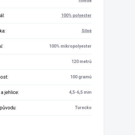
Hnědá
ál
:
100% polyester
ka
:
Silné
í
:
100% mikropolyester
120 metrů
ost
:
100 gramů
a jehlice
:
4,5-6,5 mm
původu
:
Turecko