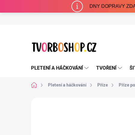
Přejít
DNY DOPRAVY ZDARMA 
na
obsah
PLETENÍ A HÁČKOVÁNÍ
TVOŘENÍ
ŠI
Domů
Pletení a háčkování
Příze
Příze p
Neohodnoceno
Podrobnosti hodnocení