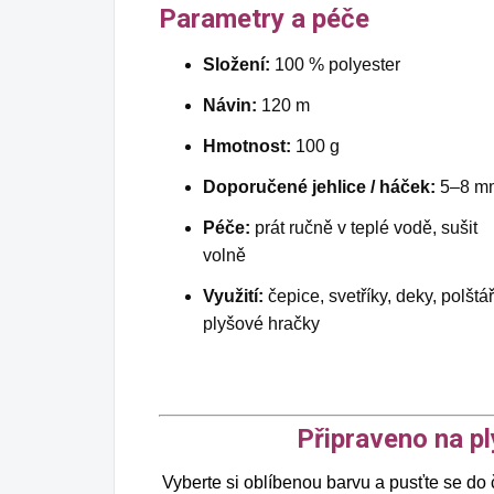
Parametry a péče
Složení:
100 % polyester
Návin:
120 m
Hmotnost:
100 g
Doporučené jehlice / háček:
5–8 m
Péče:
prát ručně v teplé vodě, sušit
volně
Využití:
čepice, svetříky, deky, polštář
plyšové hračky
Připraveno na pl
Vyberte si oblíbenou barvu a pusťte se do