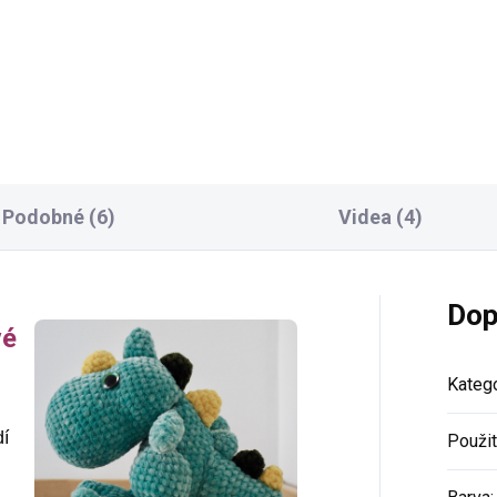
50 Kč
Do košíku
Do košíku
Podobné (6)
Videa (4)
Dop
vé
Katego
dí
Použit