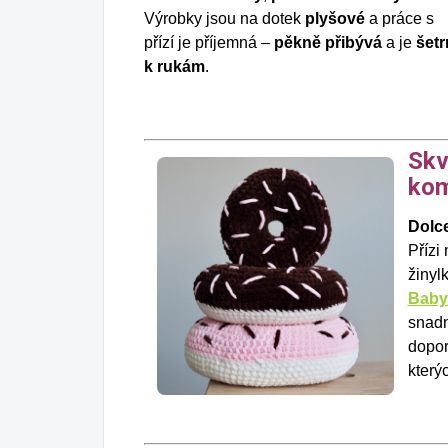
Výrobky jsou na dotek
plyšové
a práce s
přízí je příjemná –
pěkně přibývá
a je
šetr
k rukám
.
Skv
kom
Dolc
Přízi
žinyl
Baby
snadn
dopor
který