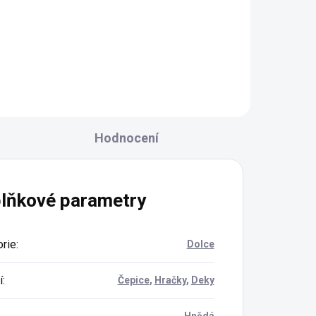
Do košíku
Hodnocení
lňkové parametry
rie
:
Dolce
í
:
Čepice
,
Hračky
,
Deky