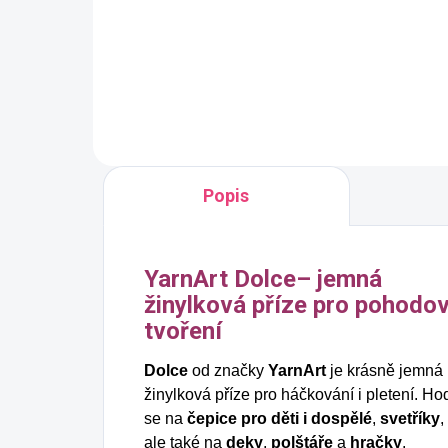
Do košíku
Popis
YarnArt Dolce– jemná
žinylková příze pro pohodo
tvoření
Dolce
od značky
YarnArt
je krásně jemná
žinylková příze pro háčkování i pletení. Ho
se na
čepice pro děti i dospělé
,
svetříky
,
ale také na
deky
,
polštáře
a
hračky
.