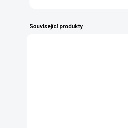
Související produkty
SKLADEM
(74 KS)
Háček s bambusovou
Háč
rukojetí vel. 0,75
46
50 Kč