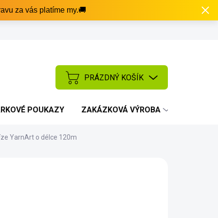
avu za vás platíme my.🚚
PRÁZDNÝ KOŠÍK
NÁKUPNÍ
KOŠÍK
RKOVÉ POUKAZY
ZAKÁZKOVÁ VÝROBA
AKCE
říze YarnArt o délce 120m
NOSTI DORUČENÍ