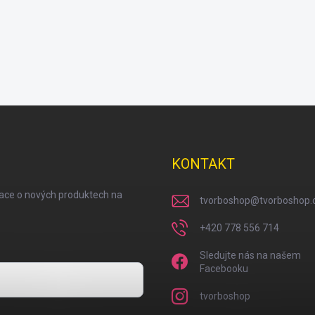
KONTAKT
mace o nových produktech na
tvorboshop
@
tvorboshop.
+420 778 556 714
Sledujte nás na našem
Facebooku
tvorboshop