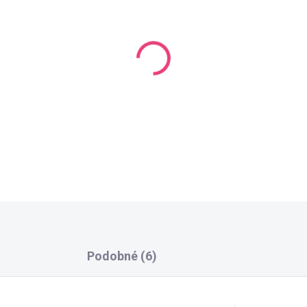
DORUČÍME DO:
12.8.2026
MOŽ
−
+
DETAILNÍ INFORMACE
ZEPTAT SE
HLÍDAT
Podobné (6)