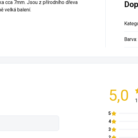
rka cca 7mm. Jsou z přírodního dřeva
Dop
ě velká balení.
Katego
Barva
:
5,0
1
5
4
3
2