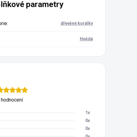
lňkové parametry
rie
:
dřevěné korálky
Hnědá
 hodnocení
1x
0x
0x
0x