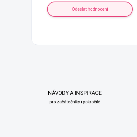
Odeslat hodnocení
V
ý
p
i
s
NÁVODY A INSPIRACE
h
pro začátečníky i pokročilé
o
d
n