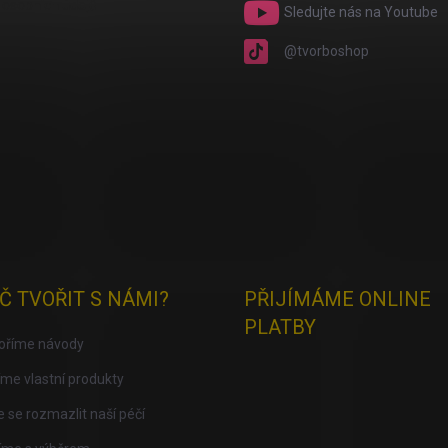
osobních údajů
Sledujte nás na Youtube
@tvorboshop
Č TVOŘIT S NÁMI?
PŘIJÍMÁME ONLINE
PLATBY
voříme návody
me vlastní produkty
 se rozmazlit naší péčí