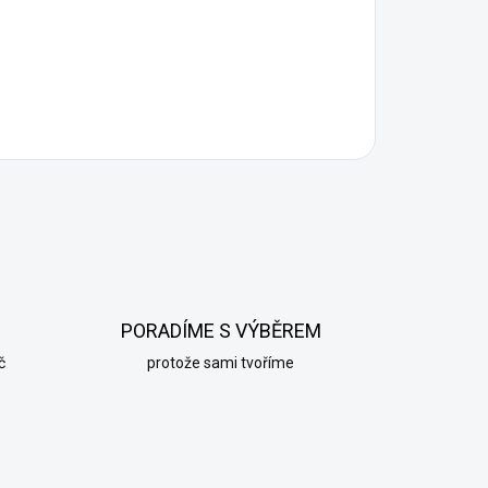
PORADÍME S VÝBĚREM
č
protože sami tvoříme