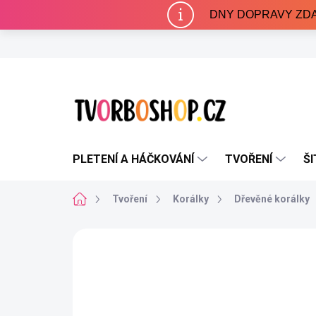
Přejít
DNY DOPRAVY ZDARMA 
na
obsah
PLETENÍ A HÁČKOVÁNÍ
TVOŘENÍ
ŠI
Domů
Tvoření
Korálky
Dřevěné korálky
1 hodnocení
Podrobnosti hodnocení