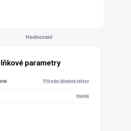
vyrobeno v ČR z
recyklované bavlny
pevná, krásně kulatá,
ideální na macramé i
háčkování
Hodnocení
syté barvy a tuhost tak
akorát
lňkové parametry
rie
:
Přírodní dřevěné výřezy
Hnědá