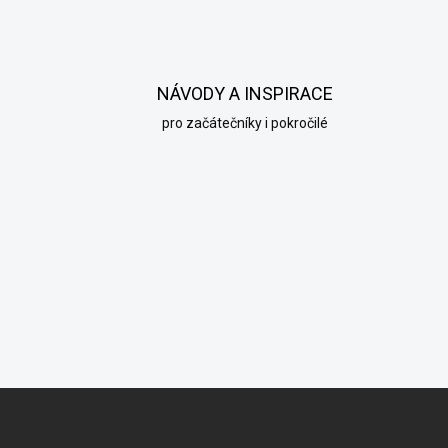
NÁVODY A INSPIRACE
pro začátečníky i pokročilé
Z
á
p