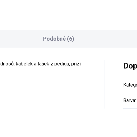
vyrobeno v ČR z
vyrobeno v ČR z
recyklované bavlny
recyklované bavlny
pevná, krásně kulatá,
pevná, krásně kulatá,
ideální na macramé i
ideální na macramé i
háčkování
háčkování
Podobné (6)
syté barvy a tuhost tak
syté barvy a tuhost tak
akorát
akorát
dnosů, kabelek a tašek z pedigu, přízí
Dop
Katego
Barva
: