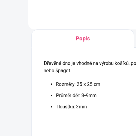
vyrobeno v ČR z
recyklované bavlny
pevná, krásně kulatá,
ideální na macramé i
Popis
háčkování
syté barvy a tuhost tak
akorát
Dřevěné dno
je vhodné na výrobu košíků, po
nebo špaget.
Rozměry:
25 x 25 cm
Průměr děr: 8-9mm
Tloušťka: 3mm