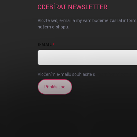
a
ODEBÍRAT NEWSLETTER
t
í
Vložte svůj e-mail a my vám budeme zasílat infor
našem e-shopu.
E-MAIL
Vložením e-mailu souhlasíte s
podmínkami ochrany 
Přihlásit se
iscount