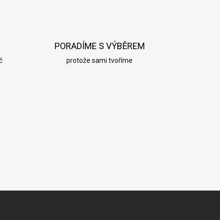
PORADÍME S VÝBĚREM
č
protože sami tvoříme