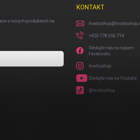
KONTAKT
mace o nových produktech na
tvorboshop
@
tvorboshop.
+420 778 556 714
Sledujte nás na našem
Facebooku
tvorboshop
osobních údajů
Sledujte nás na Youtube
@tvorboshop