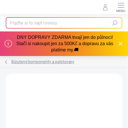
Přejít
na
obsah
Hledat
DNY DOPRAVY ZDARMA trvají jen do půlnoci!
Stačí si nakoupit jen za 500Kč a dopravu za vás
platíme my.🚚
Bižuterní komponenty a polotovary
Podrobnosti hodnocení
Neohodnoceno
AKCE
VÝPRODEJ