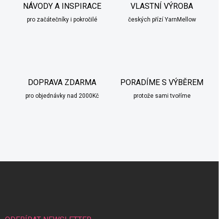
NÁVODY A INSPIRACE
VLASTNÍ VÝROBA
pro začátečníky i pokročilé
českých přízí YarnMellow
DOPRAVA ZDARMA
PORADÍME S VÝBĚREM
pro objednávky nad 2000Kč
protože sami tvoříme
Z
á
p
a
t