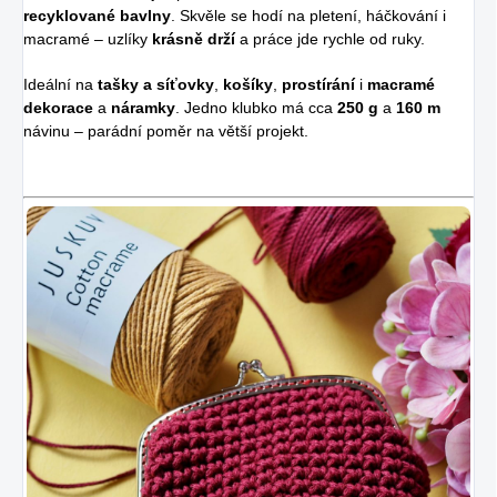
recyklované bavlny
. Skvěle se hodí na pletení, háčkování i
macramé – uzlíky
krásně drží
a práce jde rychle od ruky.
Ideální na
tašky a síťovky
,
košíky
,
prostírání
i
macramé
dekorace
a
náramky
. Jedno klubko má cca
250 g
a
160 m
návinu – parádní poměr na větší projekt.