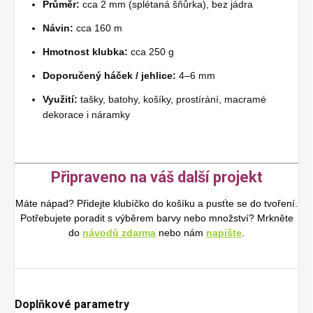
Průměr:
cca 2 mm (splétaná šňůrka), bez jádra
Návin:
cca 160 m
Hmotnost klubka:
cca 250 g
Doporučený háček / jehlice:
4–6 mm
Využití:
tašky, batohy, košíky, prostírání, macramé
dekorace i náramky
Připraveno na váš další projekt
Máte nápad? Přidejte klubíčko do košíku a pusťte se do tvoření.
Potřebujete poradit s výběrem barvy nebo množství? Mrkněte
do
návodů zdarma
nebo nám
napište
.
Doplňkové parametry