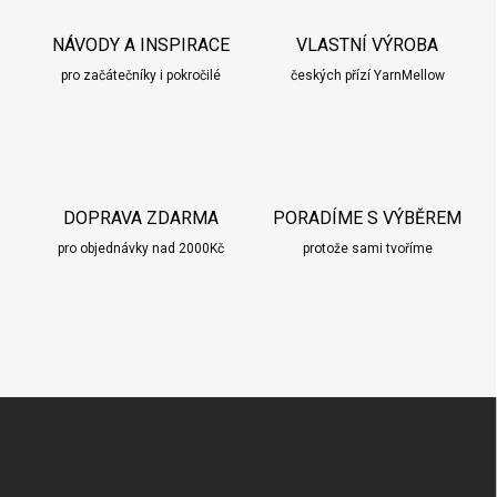
NÁVODY A INSPIRACE
VLASTNÍ VÝROBA
pro začátečníky i pokročilé
českých přízí YarnMellow
DOPRAVA ZDARMA
PORADÍME S VÝBĚREM
pro objednávky nad 2000Kč
protože sami tvoříme
Z
á
p
a