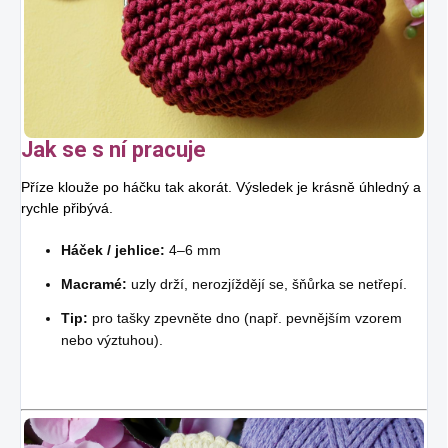
Jak se s ní pracuje
Příze klouže po háčku tak akorát. Výsledek je krásně úhledný a
rychle přibývá.
Háček / jehlice:
4–6 mm
Macramé:
uzly drží, nerozjíždějí se, šňůrka se netřepí.
Tip:
pro tašky zpevněte dno (např. pevnějším vzorem
nebo výztuhou).