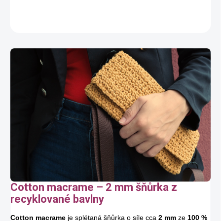
DETAILNÍ INFORMACE
ZEPTAT SE
HLÍDAT
Cotton macrame – 2 mm šňůrka z
recyklované bavlny
Cotton macrame
je splétaná šňůrka o síle cca
2 mm
ze
100 %