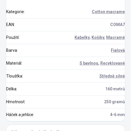
Kategorie
:
Cotton macrame
EAN
:
COMA7
Použití
:
Kabelky
,
Košíky
,
Macramé
Barva
:
Fialová
Materiál
:
S bavlnou
,
Recyklované
Tloušťka
:
Středně silné
Délka
:
160 metrů
Hmotnost
:
250 gramů
Háček a jehlice
:
4-6 mm