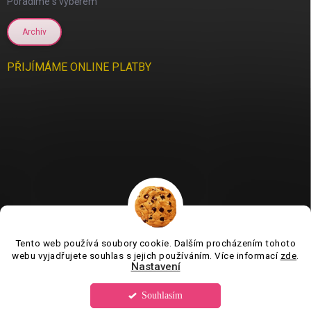
Poradíme s výběrem
Archiv
PŘIJÍMÁME ONLINE PLATBY
Tento web používá soubory cookie. Dalším procházením tohoto
Jsme tu pro vás už 11 let❤️
webu vyjadřujete souhlas s jejich používáním. Více informací
zde
.
Nastavení
Souhlasím
Copyright 2026
Tvorboshop.cz
. Všechna práva vyhrazena.
Upravit
nastavení cookies