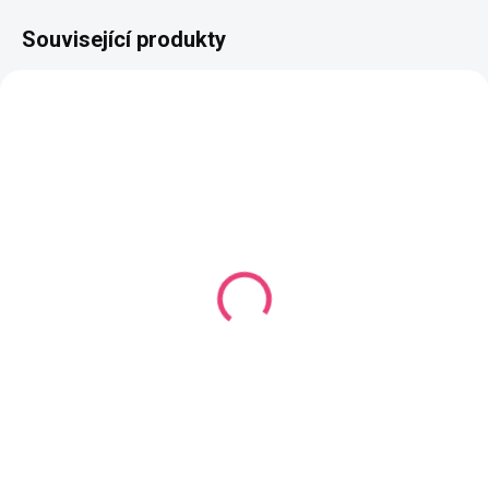
Související produkty
AKCE
VÝPRODEJ
SKLADEM
(23 KS)
Kovové druky Ø15 mm
zlaté
85 Kč
Detail