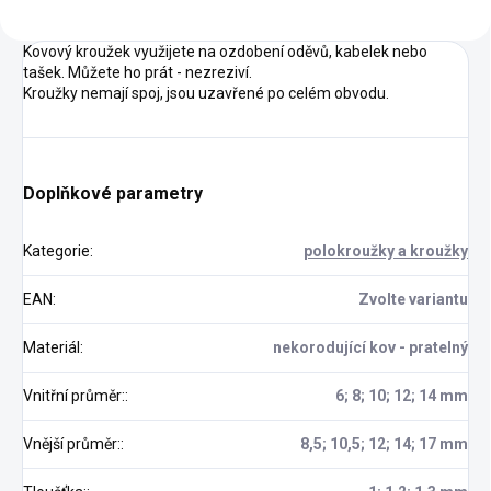
Kovový kroužek využijete na ozdobení oděvů, kabelek nebo
tašek. Můžete ho prát - nezreziví.
Kroužky nemají spoj, jsou uzavřené po celém obvodu.
Doplňkové parametry
Kategorie
:
polokroužky a kroužky
EAN
:
Zvolte variantu
Materiál
:
nekorodující kov - pratelný
Vnitřní průměr:
:
6; 8; 10; 12; 14 mm
Vnější průměr:
:
8,5; 10,5; 12; 14; 17 mm