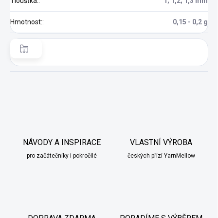
Tloušťka:
:
1; 1,2; 1,3 mm
Hmotnost:
:
0,15 - 0,2 g
NÁVODY A INSPIRACE
VLASTNÍ VÝROBA
pro začátečníky i pokročilé
českých přízí YarnMellow