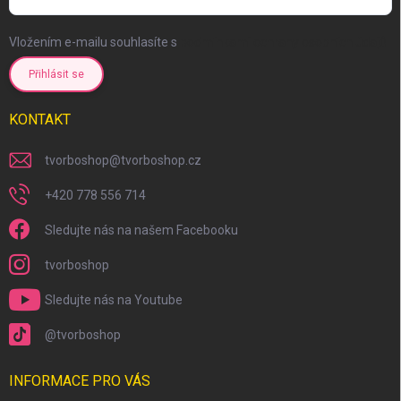
Vložením e-mailu souhlasíte s
podmínkami ochrany osobních údajů
Přihlásit se
KONTAKT
tvorboshop
@
tvorboshop.cz
+420 778 556 714
Sledujte nás na našem Facebooku
tvorboshop
Sledujte nás na Youtube
@tvorboshop
INFORMACE PRO VÁS