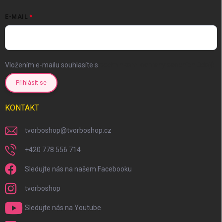
E-MAIL
Vložením e-mailu souhlasíte s
podmínkami ochrany osobních údajů
Přihlásit se
KONTAKT
tvorboshop
@
tvorboshop.cz
+420 778 556 714
Sledujte nás na našem Facebooku
tvorboshop
Sledujte nás na Youtube