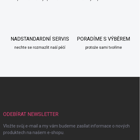
NADSTANDARDNÍ SERVIS
PORADÍME S VÝBĚREM
nechte se rozmazlit naší péčí
protože sami tvoříme
Z
á
p
a
t
í
ODEBÍRAT NEWSLETTER
Vložte svůj e-mail a my vám budeme zasílat informace o nových
produktech na našem e-shopu.