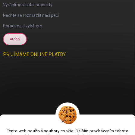
Vyrábíme vlastní produkty
Nechte se rozmazlit naší péčí
Poradíme s výběrem
Archiv
scount
PŘIJÍMÁME ONLINE PLATBY
Tento web používá soubory cookie. Dalším procházením tohoto
Jsme tu pro vás už 11 let❤️