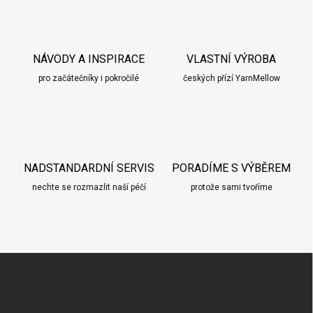
á
d
a
c
í
NÁVODY A INSPIRACE
VLASTNÍ VÝROBA
p
pro začátečníky i pokročilé
českých přízí YarnMellow
r
v
k
y
v
ý
p
NADSTANDARDNÍ SERVIS
PORADÍME S VÝBĚREM
i
nechte se rozmazlit naší péčí
s
protože sami tvoříme
u
Z
á
p
a