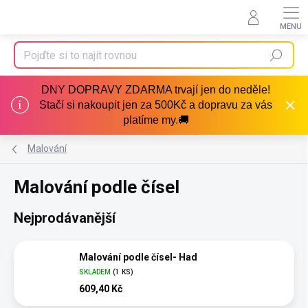
Přejít
na
obsah
Hledat
DNY DOPRAVY ZDARMA trvají jen do neděle!
Stačí si nakoupit jen za 500Kč a dopravu za vás
platíme my.🚚
Malování
Malování podle čísel
Nejprodávanější
Malování podle čísel- Had
SKLADEM
(1 KS)
609,40 Kč