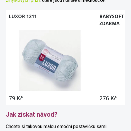
žinylkových přízí
, které jsou huňaté a měkkoučké.
Jak získat návod?
Chcete si takovou malou emoční postavičku sami