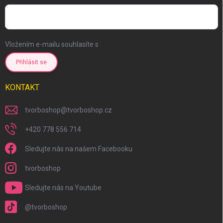
Vložením e-mailu souhlasíte s
podmínkami ochrany osobních údajů
Přihlásit se
KONTAKT
tvorboshop
@
tvorboshop.cz
+420 778 556 714
Sledujte nás na našem Facebooku
tvorboshop
Sledujte nás na Youtube
@tvorboshop