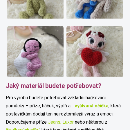
Jaký materiál budete potřebovat?
Pro výrobu budete potřebovat základní háčkovací
pomůcky – příze, háček, výplň a…
vyšívaná očička
, která
postavičkám dodají ten nejroztomilejší výraz a emoci.
Doporučujeme příze
Jeans
,
Luxor
nebo některou z