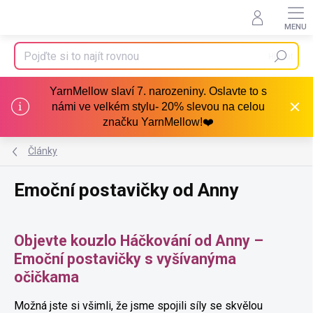
Přejít
na
obsah
Hledat
YarnMellow slaví 7. narozeniny. Oslavte to s
námi ve velkém stylu- 20% slevou na celou
značku YarnMellow!❤️
Články
Emoční postavičky od Anny
Objevte kouzlo Háčkování od Anny –
Emoční postavičky s vyšívanýma
očičkama
Možná jste si všimli, že jsme spojili síly se skvělou