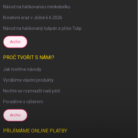
Návod na háčkovanou minikabelku
Kreativní sraz v Jičíně 6.6.2026
Návod na háčkovaný tulipán z příze Tulip
Archiv
scount
PROČ TVOŘIT S NÁMI?
Jak tvoříme návody
Vyrábíme vlastní produkty
Nechte se rozmazlit naší péčí
Poradíme s výběrem
Archiv
PŘIJÍMÁME ONLINE PLATBY