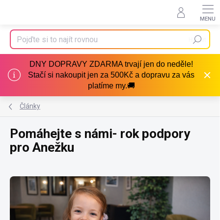
Přejít
na
obsah
Hledat
DNY DOPRAVY ZDARMA trvají jen do neděle!
Stačí si nakoupit jen za 500Kč a dopravu za vás
platíme my.🚚
Články
Pomáhejte s námi- rok podpory
pro Anežku