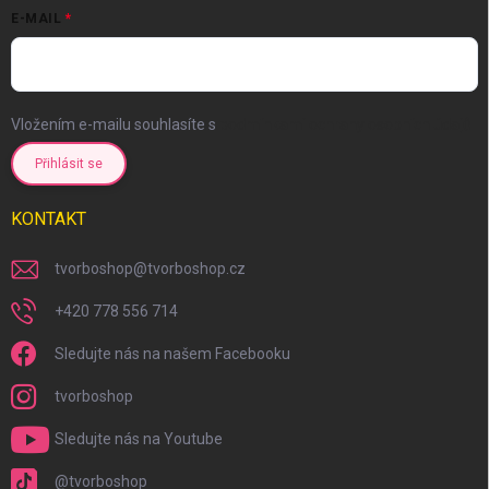
E-MAIL
Vložením e-mailu souhlasíte s
podmínkami ochrany osobních údajů
Přihlásit se
KONTAKT
tvorboshop
@
tvorboshop.cz
+420 778 556 714
Sledujte nás na našem Facebooku
tvorboshop
Sledujte nás na Youtube
@tvorboshop