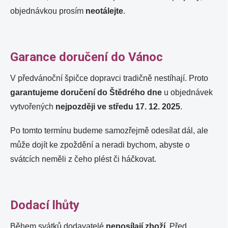
objednávkou prosím
neotálejte
.
Garance doručení do Vánoc
V předvánoční špičce dopravci tradičně nestíhají. Proto
garantujeme doručení do Štědrého dne
u objednávek
vytvořených
nejpozději ve středu 17. 12. 2025
.
Po tomto termínu budeme samozřejmě odesílat dál, ale
může dojít ke zpoždění a neradi bychom, abyste o
svátcích neměli z čeho plést či háčkovat.
Dodací lhůty
Během svátků dodavatelé
neposílají zboží
. Před