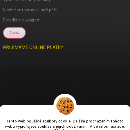
scount
Nechte se rozmazlit naší péčí
Poradíme s výběrem
Archiv
PŘIJÍMÁME ONLINE PLATBY
Tento web používá soubory cookie. Dalším procházením tohoto
Jsme tu pro vás už 11 let❤️
webu vyjadřujete souhlas s jejich používáním. Více informací
zde
.