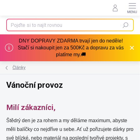
Přejít
na
obsah
Hledat
DNY DOPRAVY ZDARMA trvají jen do neděle!
Stačí si nakoupit jen za 500Kč a dopravu za vás
platíme my.🚚
Články
Vánoční provoz
Milí zákazníci,
Štědrý den je za rohem a my děláme maximum, abyste
měli balíčky co nejdříve u sebe. Ať už pořizujete dárky pro
své blízké, nebo materiál na poslední tvořivé projekty, s