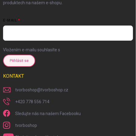
produktech na našem e-shopu.
E-MAIL
Vložením e-mailu souhlasíte s
podmínkami ochrany osobních údajů
Přihlásit se
KONTAKT
tvorboshop
@
tvorboshop.cz
+420 778 556 714
Sledujte nás na našem Facebooku
tvorboshop