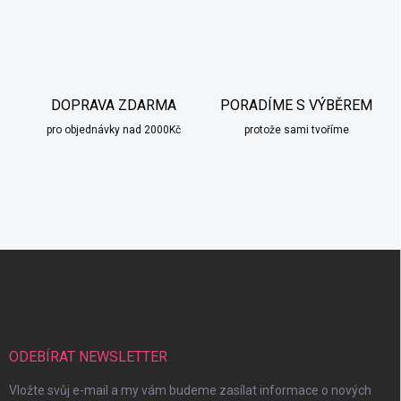
DOPRAVA ZDARMA
PORADÍME S VÝBĚREM
pro objednávky nad 2000Kč
protože sami tvoříme
Z
á
p
a
t
í
ODEBÍRAT NEWSLETTER
Vložte svůj e-mail a my vám budeme zasílat informace o nových