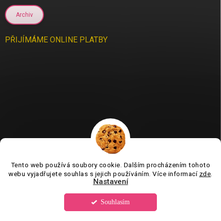
Archiv
PŘIJÍMÁME ONLINE PLATBY
Tento web používá soubory cookie. Dalším procházením tohoto
Jsme tu pro vás už 11 let❤️
webu vyjadřujete souhlas s jejich používáním. Více informací
zde
.
Nastavení
Souhlasím
Copyright 2026
Tvorboshop.cz
. Všechna práva vyhrazena.
Upravit
nastavení cookies