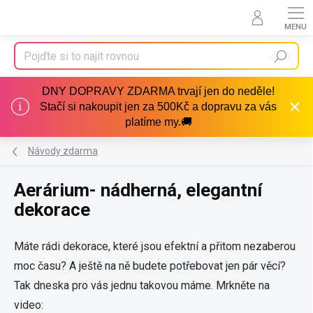
Přejít
na
obsah
Hledat
DNY DOPRAVY ZDARMA trvají jen do neděle!
Stačí si nakoupit jen za 500Kč a dopravu za vás
platíme my.🚚
Návody zdarma
Aerárium- nádherná, elegantní
dekorace
Máte rádi dekorace, které jsou efektní a přitom nezaberou
moc času? A ještě na ně budete potřebovat jen pár věcí?
Tak dneska pro vás jednu takovou máme. Mrkněte na
video: