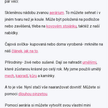
pár věcí:
Skleněnou nádobu zvanou
aerárium
. To můžete sehnat i v
jiném tvaru než je koule. Může být položená na podložce
nebo zavěšená, třeba na
kovovém stojánku
, taktéž z naší
nabídky.
Čajová svíčka- kupovaná nebo doma vyrobená- mrkněte na
náš
článek, jak na to
.
Přírodniny- živé nebo sušené. Dají se nahradit
umělými
,
které zůstanou krásné po celý rok. My jsme použili umělý
mech
,
kapradí
,
kůru
a kamínky.
A to je vše. Nyní stačí vše naaranžovat dovnitř. Můžete si
pomoci
dlouhou pinzetou
.
Pomocí aerária si můžete vytvořit svou vlastní mini