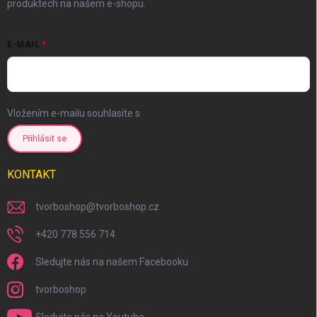
produktech na našem e-shopu.
E-MAIL
Vložením e-mailu souhlasíte s
podmínkami ochrany osobních údajů
Přihlásit se
KONTAKT
tvorboshop
@
tvorboshop.cz
+420 778 556 714
Sledujte nás na našem Facebooku
tvorboshop