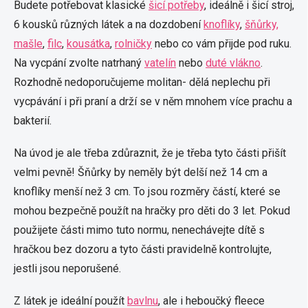
Budete potřebovat klasické
šicí potřeby
, ideálně i šicí stroj,
6 kousků různých látek a na dozdobení
knoflíky
,
šňůrky,
mašle
,
filc
,
kousátka
,
rolničky
nebo co vám přijde pod ruku.
Na vycpání zvolte natrhaný
vatelín
nebo
duté vlákno
.
Rozhodně nedoporučujeme molitan- dělá neplechu při
vycpávání i při praní a drží se v něm mnohem více prachu a
bakterií.
Na úvod je ale třeba zdůraznit, že je třeba tyto části přišít
velmi pevně! Šňůrky by neměly být delší než 14 cm a
knoflíky menší než 3 cm. To jsou rozměry částí, které se
mohou bezpečně použít na hračky pro děti do 3 let. Pokud
použijete části mimo tuto normu, nenechávejte dítě s
hračkou bez dozoru a tyto části pravidelně kontrolujte,
jestli jsou neporušené.
Z látek je ideální použít
bavlnu
, ale i heboučký fleece