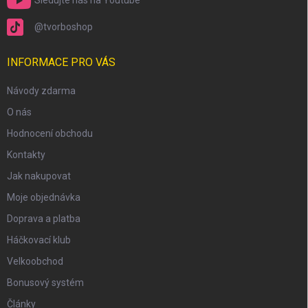
Sledujte nás na Youtube
@tvorboshop
INFORMACE PRO VÁS
scount
Návody zdarma
O nás
Hodnocení obchodu
Kontakty
Jak nakupovat
Moje objednávka
Doprava a platba
Háčkovací klub
Velkoobchod
Bonusový systém
Články