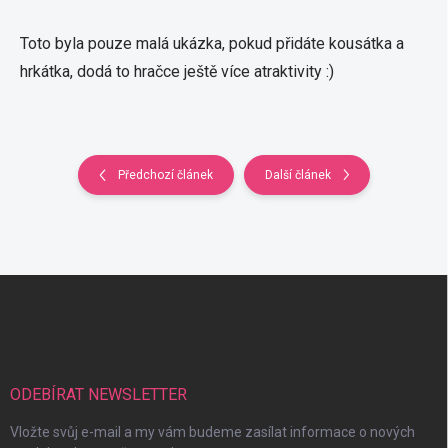
Toto byla pouze malá ukázka, pokud přidáte kousátka a
hrkátka, dodá to hračce ještě více atraktivity :)
Předchozí článek
Další článek
Z
á
p
a
t
í
ODEBÍRAT NEWSLETTER
Vložte svůj e-mail a my vám budeme zasílat informace o nových