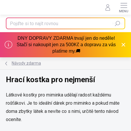
Přejít
na
obsah
Hledat
DNY DOPRAVY ZDARMA trvají jen do neděle!
Stačí si nakoupit jen za 500Kč a dopravu za vás
platíme my.🚚
Návody zdarma
Hrací kostka pro nejmenší
Látkové kostky pro miminka udělají radost každému
rošťákovi. Je to ideální dárek pro miminko a pokud máte
doma zbytky látek a nevíte co s nimi, určitě tento návod
oceníte.