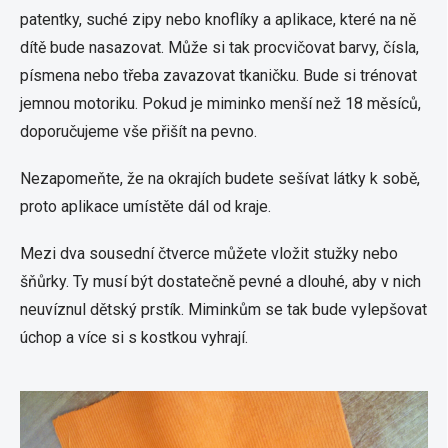
patentky, suché zipy nebo knoflíky a aplikace, které na ně
dítě bude nasazovat. Může si tak procvičovat barvy, čísla,
písmena nebo třeba zavazovat tkaničku. Bude si trénovat
jemnou motoriku. Pokud je miminko menší než 18 měsíců,
doporučujeme vše přišít na pevno.
Nezapomeňte, že na okrajích budete sešívat látky k sobě,
proto aplikace umístěte dál od kraje.
Mezi dva sousední čtverce můžete vložit stužky nebo
šňůrky. Ty musí být dostatečně pevné a dlouhé, aby v nich
neuvíznul dětský prstík. Miminkům se tak bude vylepšovat
úchop a více si s kostkou vyhrají.