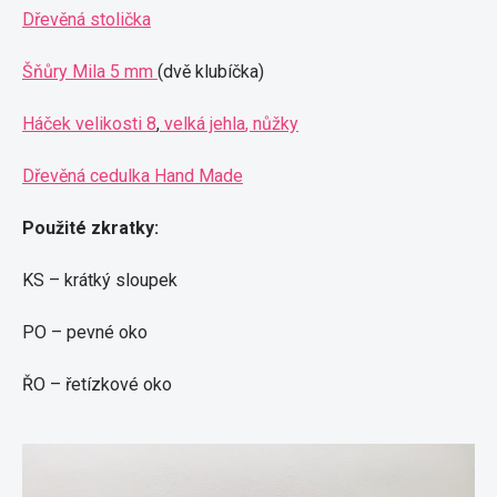
Dřevěná stolička
Šňůry Mila 5 mm
(dvě klubíčka)
Háček velikosti 8
,
velká jehla
, nůžky
Dřevěná cedulka Hand Made
Použité zkratky:
KS – krátký sloupek
PO – pevné oko
ŘO – řetízkové oko