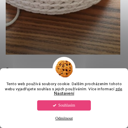
C
12. Posledním krokem je, zapravení spodní strany.
Tento web používá soubory cookie. Dalším procházením tohoto
webu vyjadřujete souhlas s jejich používáním. Více informací
zde
.
Ustřihneme si kus šňůry, kterou provlékneme každým
Nastavení
druhým očkem, stáhneme a zavážeme. Smyčku zastrčíme
Souhlasím
dospod potahu, abychom ho mohli kdykoli sundat a vyprat.
Odmítnout