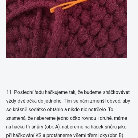
11. Poslední řadu háčkujeme tak, že budeme sháčkovávat
vždy dvě očka do jednoho. Tím se nám zmenší obvod, aby
se krásně sedátko obtáhlo a nikde nic netrčelo. To
znamená, že nabereme jedno očko rovnou i druhé, máme
na háčku tři šňůry (obr. A), nabereme na háček šňůru jako
při háčkování KS a protáhneme všemi třemi oky.(obr. B).