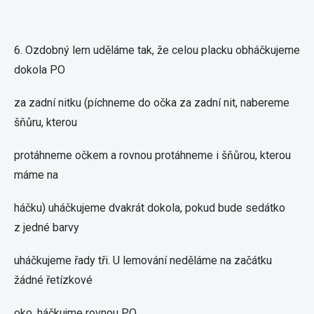
6. Ozdobný lem uděláme tak, že celou placku obháčkujeme
dokola PO
za zadní nitku (píchneme do očka za zadní nit, nabereme
šňůru, kterou
protáhneme očkem a rovnou protáhneme i šňůrou, kterou
máme na
háčku) uháčkujeme dvakrát dokola, pokud bude sedátko
z jedné barvy
uháčkujeme řady tři. U lemování neděláme na začátku
žádné řetízkové
oko, háčkujme rovnou PO