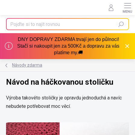
Přejít
na
obsah
Hledat
DNY DOPRAVY ZDARMA trvají jen do půlnoci!
Stačí si nakoupit jen za 500Kč a dopravu za vás
platíme my.🚚
Návody zdarma
Návod na háčkovanou stoličku
Výroba takovéto stoličky je opravdu jednoduchá a navíc
nebudete potřebovat moc věcí.