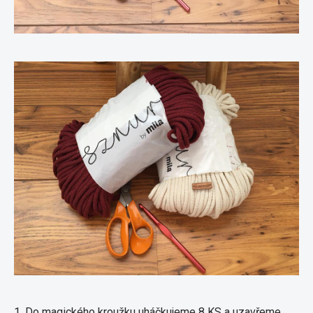
1. Do magického kroužku uháčkujeme 8 KS a uzavřeme