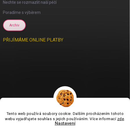
Nechte se rozmazlit naší péčí
Poradíme s výběrem
Archiv
PŘIJÍMÁME ONLINE PLATBY
Tento web používá soubory cookie. Dalším procházením tohoto
Jsme tu pro vás už 11 let❤️
webu vyjadřujete souhlas s jejich používáním. Více informací
zde
.
Nastavení