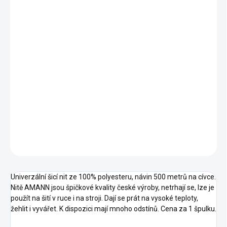
Měrná
cena:
DORUČÍME DO:
12.8.2026
MOŽNOSTI
DORUČENÍ
−
+
Přidat do košíku
DETAILNÍ INFORMACE
ZEPTAT SE
HLÍDAT
Univerzální šicí nit ze 100% polyesteru, návin 500 metrů na cívce.
Nitě AMANN jsou špičkové kvality české výroby, netrhají se, lze je
použít na šití v ruce i na stroji. Dají se prát na vysoké teploty,
žehlit i vyvářet. K dispozici mají mnoho odstínů. Cena za 1 špulku.