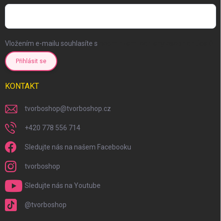
Vložením e-mailu souhlasíte s
podmínkami ochrany osobních údajů
Přihlásit se
KONTAKT
tvorboshop
@
tvorboshop.cz
+420 778 556 714
Sledujte nás na našem Facebooku
tvorboshop
Sledujte nás na Youtube
@tvorboshop