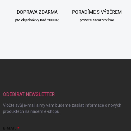
DOPRAVA ZDARMA
PORADÍME S VÝBĚREM
pro objednávky nad 2000Kč
protože sami tvoříme
Z
á
p
a
t
í
ODEBÍRAT NEWSLETTER
Vložte svůj e-mail a my vám budeme zasílat informace o nových
produktech na našem e-shopu.
E-MAIL