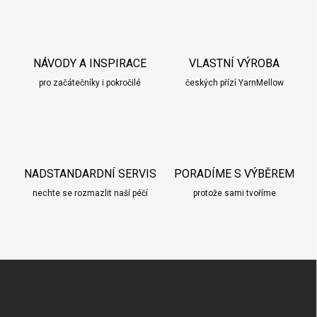
á
d
a
c
í
NÁVODY A INSPIRACE
VLASTNÍ VÝROBA
p
pro začátečníky i pokročilé
českých přízí YarnMellow
r
v
k
y
v
ý
p
NADSTANDARDNÍ SERVIS
PORADÍME S VÝBĚREM
i
nechte se rozmazlit naší péčí
s
protože sami tvoříme
u
Z
á
p
a