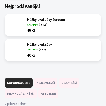
Nejprodávanější
Nůžky cvakačky červené
SKLADEM
(10 KS)
45 Kč
Nůžky cvakačky
SKLADEM
(7 KS)
40 Kč
Ř
a
DOPORUČUJEME
NEJLEVNĚJŠÍ
NEJDRAŽŠÍ
z
e
NEJPRODÁVANĚJŠÍ
ABECEDNĚ
n
í
2
položek celkem