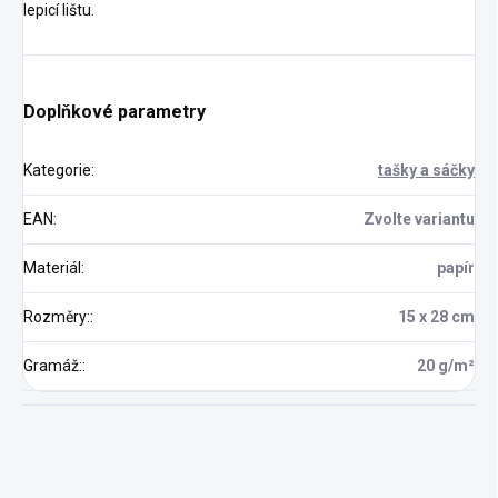
lepicí lištu.
Doplňkové parametry
Kategorie
:
tašky a sáčky
EAN
:
Zvolte variantu
Materiál
:
papír
Rozměry:
:
15 x 28 cm
Gramáž:
:
20 g/m²