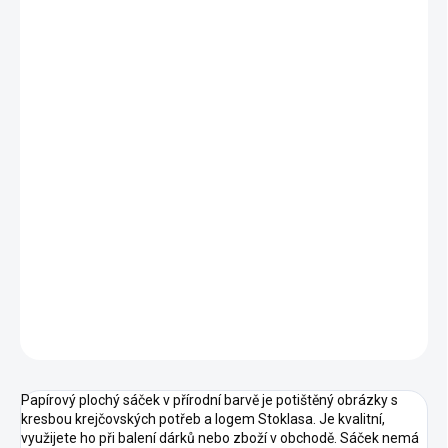
BALENÍ
VARIANTA
DORUČÍME DO:
18.8.2026
MOŽNOSTI DORUČENÍ
−
+
Přidat do košíku
DETAILNÍ INFORMACE
ZEPTAT SE
HLÍDAT
Papírový plochý sáček v přírodní barvě je potištěný obrázky s
kresbou krejčovských potřeb a logem Stoklasa. Je kvalitní,
využijete ho při balení dárků nebo zboží v obchodě. Sáček nemá