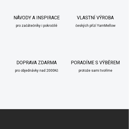
NÁVODY A INSPIRACE
VLASTNÍ VÝROBA
pro začátečníky i pokročilé
českých přízí YarnMellow
DOPRAVA ZDARMA
PORADÍME S VÝBĚREM
pro objednávky nad 2000Kč
protože sami tvoříme
Z
á
p