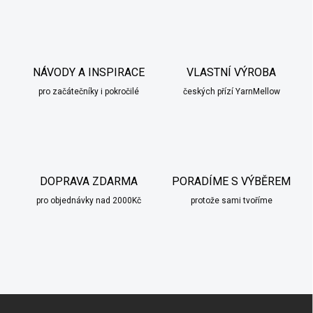
NÁVODY A INSPIRACE
VLASTNÍ VÝROBA
pro začátečníky i pokročilé
českých přízí YarnMellow
DOPRAVA ZDARMA
PORADÍME S VÝBĚREM
pro objednávky nad 2000Kč
protože sami tvoříme
Z