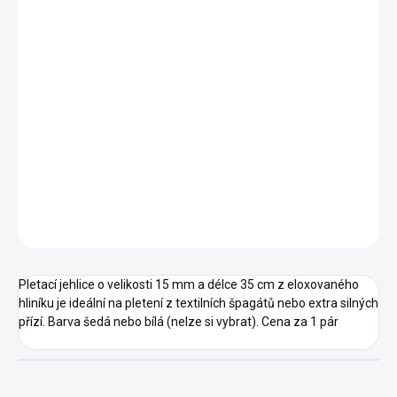
11.8.2026
MOŽNOSTI
DORUČENÍ
−
+
Přidat do košíku
DETAILNÍ INFORMACE
ZEPTAT SE
HLÍDAT
Pletací jehlice o velikosti 15 mm a délce 35 cm z eloxovaného
hliníku je
ideální na pletení z textilních špagátů nebo extra silných
přízí. Barva šedá nebo bílá (nelze si vybrat).
Cena za 1 pár