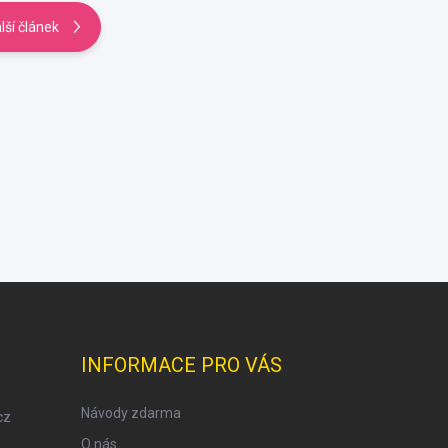
lší článek
INFORMACE PRO VÁS
Návody zdarma
cz
O nás