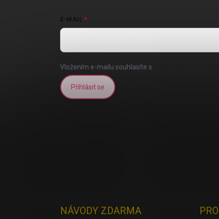
E-MAIL
Vložením e-mailu souhlasíte s
podmínkami ochrany 
Přihlásit se
NÁVODY ZDARMA
PRO