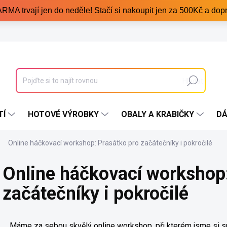
trvají jen do neděle! Stačí si nakoupit jen za 500Kč a dopr
Hledat
TÍ
HOTOVÉ VÝROBKY
OBALY A KRABIČKY
DÁ
Online háčkovací workshop: Prasátko pro začátečníky i pokročilé
Online háčkovací workshop:
začátečníky i pokročilé
Máme za sebou skvělý online workshop, při kterém jsme si sp