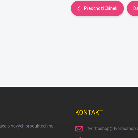
Předchozí článek
Da
KONTAKT
mace o nových produktech na
tvorboshop
@
tvorboshop.