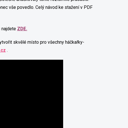
konec vše povedlo. Celý návod ke stažení v PDF
 najdete
ZDE.
ytvořit skvělé místo pro všechny háčkařky-
.cz
.