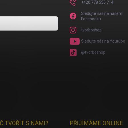
+420 778 556 714
Sledujte nás na našem
Facebooku
tvorboshop
osobních údajů
Sledujte nás na Youtube
@tvorboshop
Č TVOŘIT S NÁMI?
PŘIJÍMÁME ONLINE