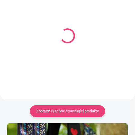
SKLADEM
SKLADEM
(82 KS)
(71 KS)
Řetěz plochý 1,5x1 cm,
Řetěz tenký 1,5x1 cm, 1
1 metr
metr
65 Kč
59 Kč
Detail
Detail
Zobrazit všechny související produkty