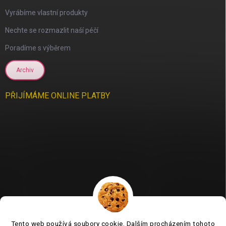
Vyrábíme vlastní produkty
Nechte se rozmazlit naší péčí
Poradíme s výběrem
Archiv
PŘIJÍMÁME ONLINE PLATBY
Tento web používá soubory cookie. Dalším procházením tohoto
Jsme tu pro vás už 11 let❤️