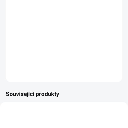
šířka popruhu:
4 cm
maximální nastavitelná délka:
130 cm bez karabin
materiál:
polyester, slitina zinku
výběr z několika barev kování
vhodný ke kabelkám, ramenním taškám, taškám na
fotoaparát, notebook i školní tašce
ideální na střídání podle nálady, barvy kabelky nebo
oblečení
DETAILNÍ INFORMACE
ZEPTAT SE
HLÍDAT
Související produkty
VÍCE VARIANT
VÍCE VARIANT