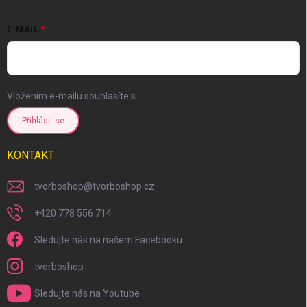
E-MAIL
Vložením e-mailu souhlasíte s
podmínkami ochrany osobních údajů
Přihlásit se
KONTAKT
tvorboshop
@
tvorboshop.cz
+420 778 556 714
Sledujte nás na našem Facebooku
tvorboshop
Sledujte nás na Youtube