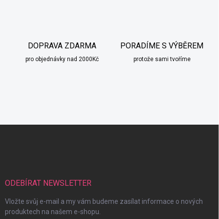
DOPRAVA ZDARMA
PORADÍME S VÝBĚREM
pro objednávky nad 2000Kč
protože sami tvoříme
Z
á
p
a
t
í
ODEBÍRAT NEWSLETTER
Vložte svůj e-mail a my vám budeme zasílat informace o nových
produktech na našem e-shopu.