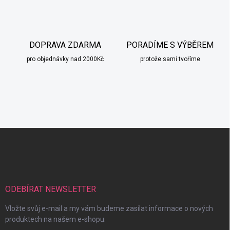
DOPRAVA ZDARMA
PORADÍME S VÝBĚREM
pro objednávky nad 2000Kč
protože sami tvoříme
Z
á
p
a
t
í
ODEBÍRAT NEWSLETTER
Vložte svůj e-mail a my vám budeme zasílat informace o nových
produktech na našem e-shopu.