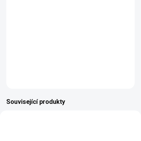
šířka popruhu:
5 cm
maximální nastavitelná délka:
130 cm bez karabin
materiál:
polyester, slitina zinku
výběr z několika barev kování
vhodný ke kabelkám, ramenním taškám, taškám na
fotoaparát, notebook i školní tašce
ideální na střídání podle nálady, barvy kabelky nebo
oblečení
DETAILNÍ INFORMACE
ZEPTAT SE
HLÍDAT
Související produkty
VÍCE VARIANT
VÍCE VARIANT