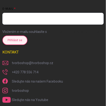
E-MAIL
Vložením e-mailu souhlasíte s
podmínkami ochrany osobních údajů
Přihlásit se
KONTAKT
tvorboshop
@
tvorboshop.cz
+420 778 556 714
Sledujte nás na našem Facebooku
tvorboshop
Sledujte nás na Youtube