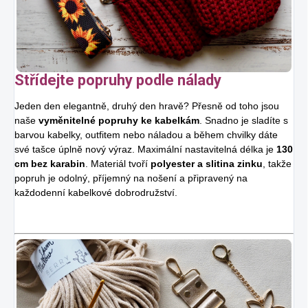
Střídejte popruhy podle nálady
Jeden den elegantně, druhý den hravě? Přesně od toho jsou
naše
vyměnitelné popruhy ke kabelkám
. Snadno je sladíte s
barvou kabelky, outfitem nebo náladou a během chvilky dáte
své tašce úplně nový výraz. Maximální nastavitelná délka je
130
cm bez karabin
. Materiál tvoří
polyester a slitina zinku
, takže
popruh je odolný, příjemný na nošení a připravený na
každodenní kabelkové dobrodružství.