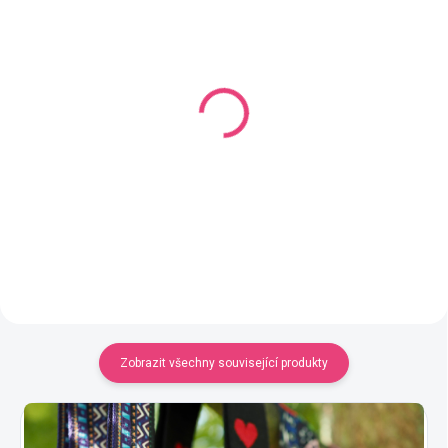
SKLADEM
SKLADEM
(56 KS)
(71 KS)
Řetěz 1,5x1,2 cm, 1
Řetěz tenký 1,5x1 cm, 1
metr
metr
69 Kč
59 Kč
Detail
Detail
Zobrazit všechny související produkty