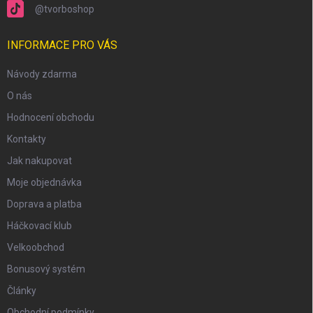
@tvorboshop
INFORMACE PRO VÁS
Návody zdarma
O nás
Hodnocení obchodu
Kontakty
Jak nakupovat
Moje objednávka
Doprava a platba
Háčkovací klub
scount
Velkoobchod
Bonusový systém
Články
Obchodní podmínky