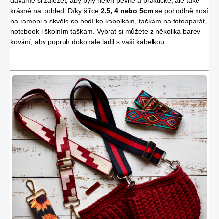
dáváme si záležet, aby byly nejen pevné a praktické, ale také
krásné na pohled. Díky šířce
2,5, 4 nebo 5cm
se pohodlně nosí
na rameni a skvěle se hodí ke kabelkám, taškám na fotoaparát,
notebook i školním taškám. Vybrat si můžete z několika barev
kování, aby popruh dokonale ladil s vaší kabelkou.