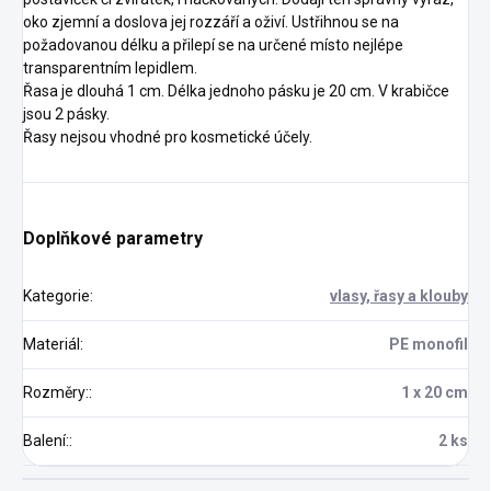
oko zjemní a doslova jej rozzáří a oživí. Ustřihnou se na
požadovanou délku a přilepí se na určené místo nejlépe
transparentním lepidlem.
Řasa je dlouhá 1 cm. Délka jednoho pásku je 20 cm. V krabičce
jsou 2 pásky.
Řasy nejsou vhodné pro kosmetické účely.
Doplňkové parametry
Kategorie
:
vlasy, řasy a klouby
Materiál
:
PE monofil
Rozměry:
:
1 x 20 cm
Balení:
:
2 ks