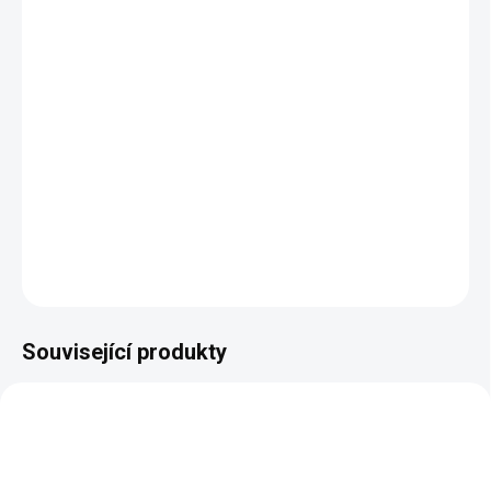
11.8.2026
MOŽNOSTI
DORUČENÍ
−
+
Přidat do košíku
DETAILNÍ INFORMACE
ZEPTAT SE
HLÍDAT
Související produkty