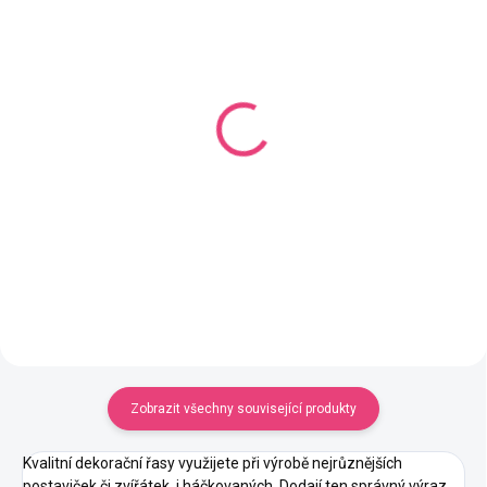
SKLADEM
SKLADEM
(5 KS)
(7 KS)
Čumák sametový s
Čumák srdce s
pojistkou 10x12 mm
pojistkou 12x13 mm
28 Kč
13 Kč
Detail
Detail
Zobrazit všechny související produkty
Kvalitní dekorační řasy využijete při výrobě nejrůznějších
postaviček či zvířátek, i háčkovaných. Dodají ten správný výraz,