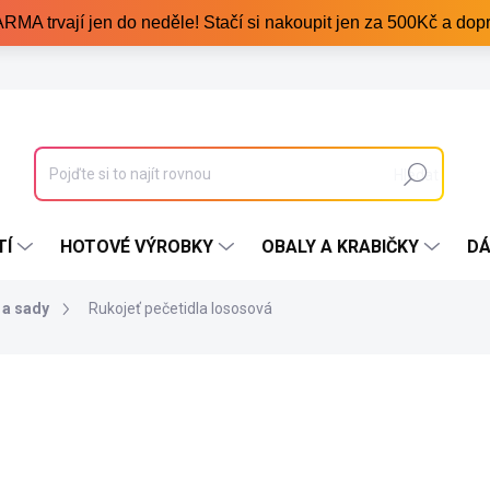
trvají jen do neděle! Stačí si nakoupit jen za 500Kč a dopr
Hledat
TÍ
HOTOVÉ VÝROBKY
OBALY A KRABIČKY
DÁ
 a sady
Rukojeť pečetidla lososová
76 Kč
38 Kč
/ ks