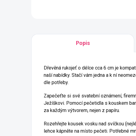
Popis
Dřevěná rukojeť o délce cca 6 cm je kompat
naší nabídky. Stačí vám jedna a k ní neome
dle potřeby.
Zapečeťte si své svatební oznámení, firem
Ježíškovi. Pomocí pečetidla s kouskem ba
za každým výtvorem, nejen z papíru.
Rozehřejte kousek vosku nad svíčkou (nejlé
lehce kápněte na místo pečeti. Potřebné mn