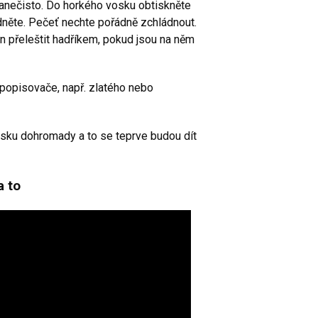
nanečisto. Do horkého vosku obtiskněte
edněte. Pečeť nechte pořádně zchládnout.
n přeleštit hadříkem, pokud jsou na něm
opisovače, např. zlatého nebo
sku dohromady a to se teprve budou dít
a to