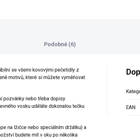
Podobné (6)
ibilní se všemi kovovými pečetidly z
Dop
zeně motivů, které si můžete vyměňovat
Katego
ní pozvánky nebo třeba dopisy
revného vosku uděláte dokonalou tečku
EAN
:
pe na lžičce nebo speciálním držátku) a
ožství budete mít v oku po několika