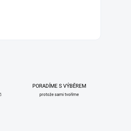
PORADÍME S VÝBĚREM
č
protože sami tvoříme