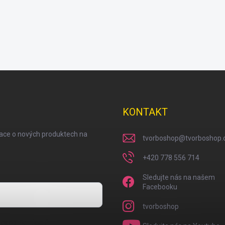
KONTAKT
mace o nových produktech na
tvorboshop
@
tvorboshop.
+420 778 556 714
Sledujte nás na našem
Facebooku
tvorboshop
osobních údajů