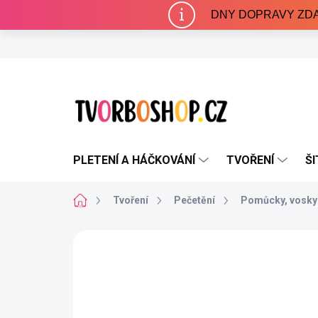
Přejít
DNY DOPRAVY ZDARMA 
na
obsah
PLETENÍ A HÁČKOVÁNÍ
TVOŘENÍ
ŠI
Domů
Tvoření
Pečetění
Pomůcky, vosky
Neohodnoceno
Podrobnosti hodnocení
AKCE
VÝPRODEJ