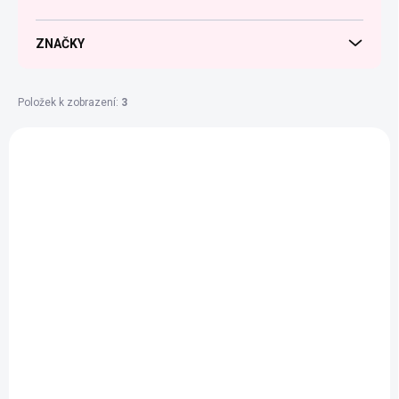
o
d
u
ZNAČKY
k
t
ů
Položek k zobrazení:
3
V
ý
NEJPRODÁVANĚJŠÍ
p
i
s
p
r
o
d
u
k
t
ů