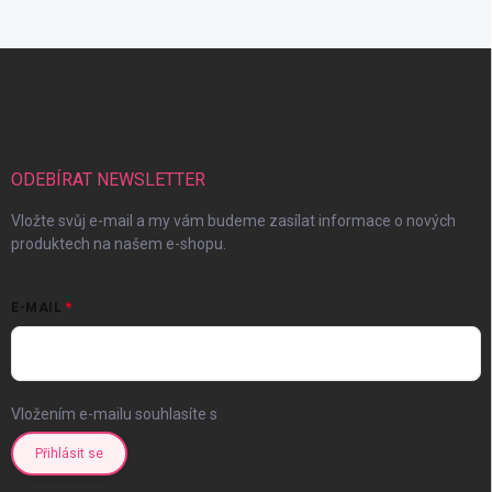
Z
á
p
a
t
í
ODEBÍRAT NEWSLETTER
Vložte svůj e-mail a my vám budeme zasílat informace o nových
produktech na našem e-shopu.
E-MAIL
Vložením e-mailu souhlasíte s
podmínkami ochrany osobních údajů
Přihlásit se