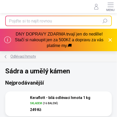
Přejít
na
obsah
Hledat
DNY DOPRAVY ZDARMA trvají jen do neděle!
Stačí si nakoupit jen za 500Kč a dopravu za vás
platíme my.🚚
Odlévací hmoty
Sádra a umělý kámen
Nejprodávanější
Keraflott - bílá odlévací hmota 1 kg
SKLADEM
(16 BALENÍ)
249 Kč