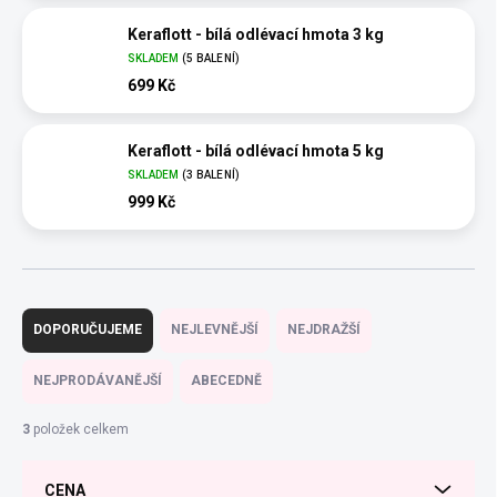
Keraflott - bílá odlévací hmota 3 kg
SKLADEM
(5 BALENÍ)
699 Kč
Keraflott - bílá odlévací hmota 5 kg
SKLADEM
(3 BALENÍ)
999 Kč
Ř
a
DOPORUČUJEME
NEJLEVNĚJŠÍ
NEJDRAŽŠÍ
z
e
NEJPRODÁVANĚJŠÍ
ABECEDNĚ
n
í
3
položek celkem
p
r
CENA