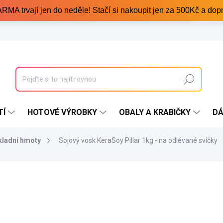
trvají jen do neděle! Stačí si nakoupit jen za 500Kč a dopr
Hledat
TÍ
HOTOVÉ VÝROBKY
OBALY A KRABIČKY
DÁ
kladní hmoty
Sojový vosk KeraSoy Pillar 1kg - na odlévané svíčky
299 Kč
/ balení
Měrná
Skladem
(2 balení)