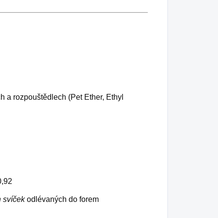
ch a rozpouštědlech (Pet Ether, Ethyl
0,92
h svíček
odlévaných do forem