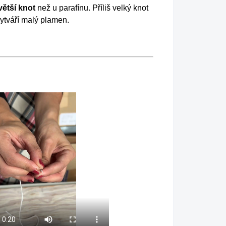
větší knot
než u parafínu. Příliš velký knot
 vytváří malý plamen.