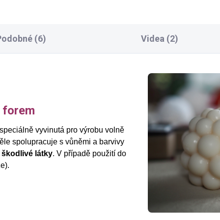
Podobné (6)
Videa (2)
o forem
speciálně vyvinutá pro výrobu volně
věle spolupracuje s vůněmi a barvivy
 škodlivé látky
. V případě použití do
e).