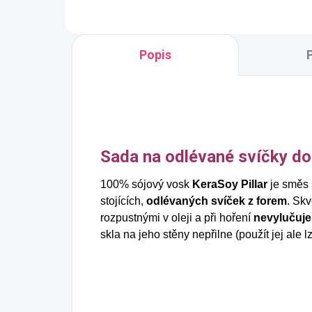
Popis
Sada na odlévané svíčky d
100% sójový vosk
KeraSoy Pillar
je směs 
stojících,
odlévaných svíček z forem
. Sk
rozpustnými v oleji a při hoření
nevylučuje
skla na jeho stěny nepřilne (použít jej ale lz