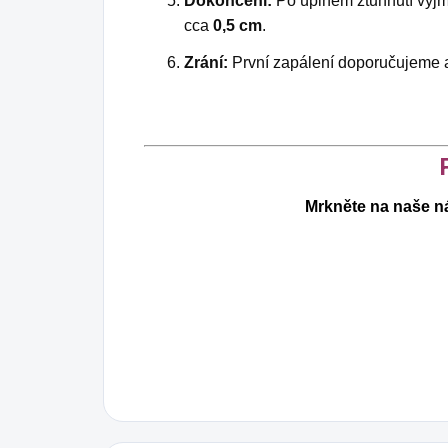
Dokončení:
Po úplném ztuhnutí vyjmě
cca
0,5 cm
.
Zrání:
První zapálení doporučujeme 
Mrkněte na naše ná