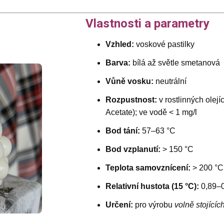
Vlastnosti a parametry
Vzhled:
voskové pastilky
Barva:
bílá až světle smetanová
Vůně vosku:
neutrální
Rozpustnost:
v rostlinných olejí
Acetate); ve vodě < 1 mg/l
Bod tání:
57–63 °C
Bod vzplanutí:
> 150 °C
Teplota samovznícení:
> 200 °C
Relativní hustota (15 °C):
0,89–
Určení:
pro výrobu
volně stojícíc