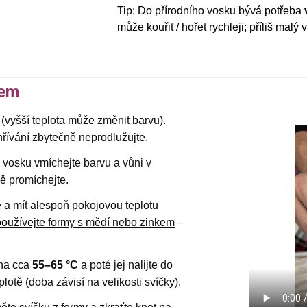
Tip: Do přírodního vosku bývá potřeba
může kouřit / hořet rychleji; příliš malý
kem
(vyšší teplota může změnit barvu).
řívání zbytečně neprodlužujte.
vosku vmíchejte barvu a vůni v
ě promíchejte.
 a mít alespoň pokojovou teplotu
oužívejte formy s mědí nebo zinkem
–
na cca
55–65 °C
a poté jej nalijte do
lotě (doba závisí na velikosti svíčky).