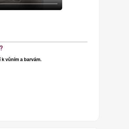
?
í k vůním a barvám.