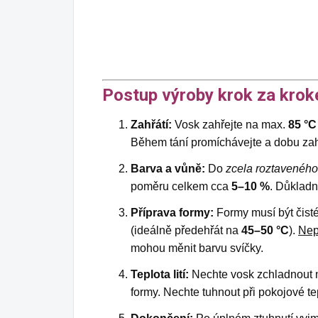
Postup výroby krok za kro
Zahřátí:
Vosk zahřejte na max.
85 °C
Během tání promíchávejte a dobu zah
Barva a vůně:
Do
zcela roztaveného
poměru celkem cca
5–10 %
. Důkladn
Příprava formy:
Formy musí být čisté
(ideálně předehřát na
45–50 °C
).
Nep
mohou měnit barvu svíčky.
Teplota lití:
Nechte vosk zchladnout 
formy. Nechte tuhnout při pokojové tep