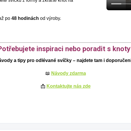
te svíčku z formy a zkraťte knot na
až po
48 hodinách
od výroby.
Potřebujete inspiraci nebo poradit s knoty
vody a tipy pro odlévané svíčky – najdete tam i doporučen
📖
Návody zdarma
📩
Kontaktujte nás zde